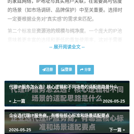
的家庭网络，IP地址与真实用户关联，在需要高可信度
的场景（如市场调研、品牌保护）中至关重要。选择时
一定要根据业务对“真实感”的需求来匹配。
第二个标准是
资源池的规模与纯净度
。一个庞大的IP池
意味着更丰富的选择和更低的重复使用率，这对于需要
-- 展开阅读全文 --
长期、大量IP轮换的业务至关重要。纯净度则保障了IP不
被目标网站列入黑名单，确保业务连续稳定。例如，拥
有9000万以上资源的池子，其广度和更新机制能有效避
注册
登录
分享
免因IP被封导致业务中断。
代理IP服务怎么选？核心逻辑和不同场景的适配思路是什么
第三个标准是
代理协议的支持与网络稳定性
。主流的HT
TP、HTTPS、SOCKS5协议是否齐全，决定了代理IP能
« 上一篇
2026-05-25
否无缝接入你现有的技术架构。高带宽和不限量的支
持，是应对高并发、长时间运行任务的基础，没有这
企业选代理IP服务商，有哪些核心标准和场景适配要点
个，大规模业务就无从谈起。
2026-05-25
下一篇 »