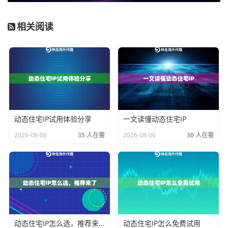
第四个标准是
地理覆盖的广度与精度
。业务如果需要模
拟特定国家或地区的用户，那么代理IP服务商能否提供
相关阅读
该地区的精准IP地址就非常关键。覆盖200多个国家地区
的能力，可以满足全球化业务的复杂需求。
服务商的专业性与合规性
是隐形却重要的标准。企业级
应用涉及数据安全与法律风险，服务商是否拥有合规的
资源获取渠道和严格的使用规范，直接关系到企业的运
营安全。
动态住宅IP试用体验分享
一文读懂动态住宅IP
2026-08-06
35 人在看
2026-08-06
30 人在看
常见业务场景与动态IP的精准匹配
明白了核心标准，下一步就是将它们与你的具体业务场
景对号入座。选对了，事半功倍；选错了，浪费资源还
可能触碰风险。
场景一：大规模数据采集与市场调研
动态住宅IP怎么选，推荐来了
动态住宅IP怎么免费试用