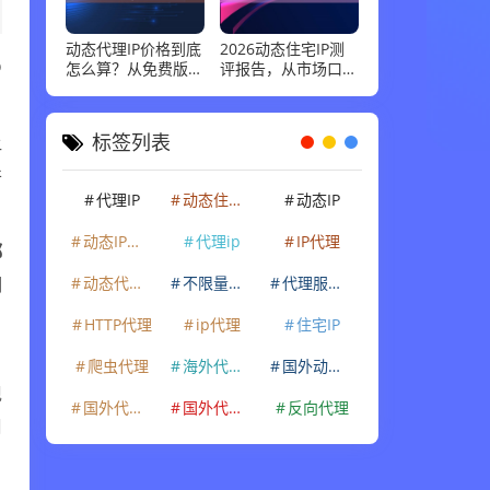
动态代理IP价格到底
2026动态住宅IP测
p
怎么算？从免费版到
评报告，从市场口碑
企业级套餐，花多少
到实际性能：高并发
钱才合适
场景下谁最稳
让
标签列表
并
代理IP
动态住宅IP
动态IP
动态IP代理
代理ip
IP代理
都
期
动态代理IP
不限量代理IP
代理服务器
，
HTTP代理
ip代理
住宅IP
爬虫代理
海外代理ip
国外动态IP
现
国外代理IP
国外代理ip
反向代理
周