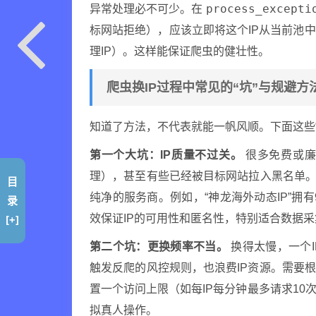
process_excepti
异常处理必不可少。在
标网站拒绝），应该立即将这个IP从当前池
理IP）。这样能保证爬虫的健壮性。
爬虫换IP过程中常见的“坑”与规避方
知道了方法，不代表就能一帆风顺。下面这些
第一个大坑：IP质量不过关。
很多免费或廉
理），甚至有些已经被目标网站拉入黑名单。
目
纯净的服务商。例如，“神龙海外动态IP”拥有
录
[+]
效保证IP的可用性和匿名性，特别适合数据采
第二个坑：更换频率不当。
换得太慢，一个
触发反爬的风控规则，也浪费IP资源。需要
置一个访问上限（如每IP每分钟最多请求1
拟真人操作。