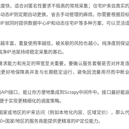
速度快，适合对匿名性要求不极高的常规采集；住宅IP来自真实
动态IP则定期自动更换，省去手动管理的麻烦。你需要根据目
P就同时提供数据中心IP和动态住宅IP等多种方案，可以灵活
资源越丰富，重复使用率越低，被关联的风险也越小。纯净度则保
纯净IP池是持续稳定采集的基石。
请求能力和充足的带宽至关重要。要确认服务套餐是否对并发
餐能更好地保障高并发与长期稳定运行，避免因流量用尽而中断
PI接口，能让你方便地集成到Scrapy中间件中。接口最好能
，便于实现更精细化的调度策略。
国家或地区的IP来访问（例如本地化内容、区域定价），那么
0+国家/地区的服务商能提供更精准的IP定位能力。