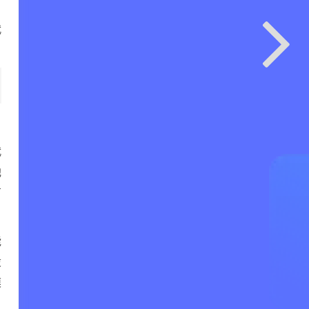
目
代
代
池
有
能
设
模