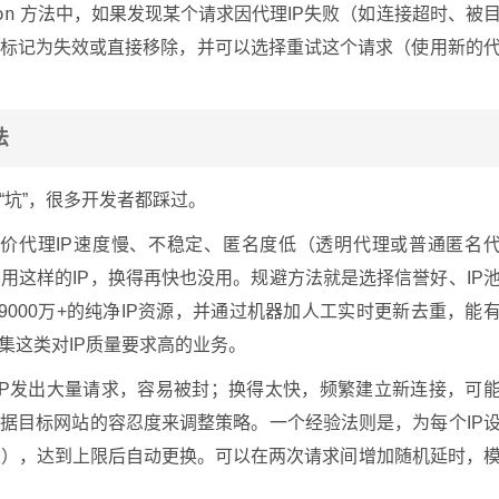
on
方法中，如果发现某个请求因代理IP失败（如连接超时、被
中标记为失效或直接移除，并可以选择重试这个请求（使用新的
法
“坑”，很多开发者都踩过。
价代理IP速度慢、不稳定、匿名度低（透明代理或普通匿名
用这样的IP，换得再快也没用。规避方法就是选择信誉好、IP
9000万+的纯净IP资源，并通过机器加人工实时更新去重，能
集这类对IP质量要求高的业务。
IP发出大量请求，容易被封；换得太快，频繁建立新连接，可
根据目标网站的容忍度来调整策略。一个经验法则是，为每个IP
0次），达到上限后自动更换。可以在两次请求间增加随机延时，