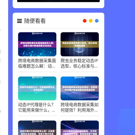
代理知识 ，
06-30
，
随便看看
个
你
要
跨境电商数据采集面
爬虫业务稳定动态IP
临难题怎么解：动态
选型，核心标准与避
代理IP精准获取全球
坑指南
竞品
c
口
动态IP代理是什么？
跨境电商数据采集如
护
它能用来做什么，优
何提效？利用海外代
势在哪？
理IP精准获取全球竞
品信息