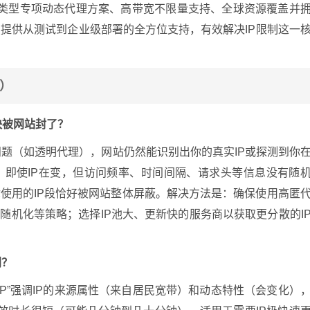
供多类型专项动态代理方案、高带宽不限量支持、全球资源覆盖并
爬虫提供从测试到企业级部署的全方位支持，有效解决IP限制这一
A）
快被网站封了？
问题（如透明代理），网站仍然能识别出你的真实IP或探测到你
，即使IP在变，但访问频率、时间间隔、请求头等信息没有随
使用的IP段恰好被网站整体屏蔽。解决方法是：确保使用高匿
随机化等策略；选择IP池大、更新快的服务商以获取更分散的I
别？
IP”强调IP的来源属性（来自居民宽带）和动态特性（会变化）