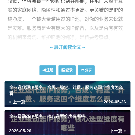
较低，但容易被一些网站识别并限制；住宅IP来源于真
实的家庭网络，隐匿性和通过率更高。更关键的是IP的
纯净度，一个被大量滥用过的IP池，对你的业务来说就
是灾难。服务商是否有庞大的IP储备，以及是否有有效
的机制来清洗、维护IP池的纯净，是首要考察点。
-- 展开阅读全文 --
业务场景的匹配度
直接决定效果。不同的业务对代理IP
的需求天差地别。比如，用于数据采集，你可能需要高
匿名性、高轮换频率的IP；而用于账户管理，则更看重IP
注册
登录
分享
的稳定性和地理位置的一致性。把业务场景和代理IP的
特性对齐，才能花对钱、办成事。
企业选代理IP服务，合规、稳定、计费、服务这四个维度怎么
看
网络性能与稳定性
不容忽视。这包括了连接的成功率、
« 上一篇
2026-05-26
响应速度以及带宽是否充足。对于需要长时间、高并发
运行的任务，网络不稳定或带宽受限会导致任务频繁中
企业级动态IP服务，核心选型维度有哪些
断，效率大打折扣。一个优秀的服务商应该能提供清晰
2026-05-26
下一篇 »
的服务水平协议承诺。