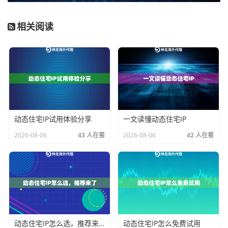
服务与技术支持是长期合作的保障。代理IP的使用过程
相关阅读
中难免会遇到技术问题或需要配置调整，服务商能否提
供及时、专业的技术响应，是否有完善的使用文档和客
户支持渠道，这些软实力同样重要。
如何根据你的业务场景，精准匹配代理IP？
动态住宅IP试用体验分享
一文读懂动态住宅IP
空谈维度不够，我们得落到具体的业务上。下面这张表
格，能帮你快速理解不同场景下的核心需求：
2026-08-06
43 人在看
2026-08-06
42 人在看
业务场
核心需求
推荐的IP类型与特
景
性
数据采
高匿名性，防封禁，大
动态住宅IP，短效
集与市
规模并发，IP轮换需求
动态IP代理，纯净I
场调研
高
P池，高轮换频率
搜索引
模拟不同地理位置的真
覆盖全球的住宅I
动态住宅IP怎么选，推荐来了
动态住宅IP怎么免费试用