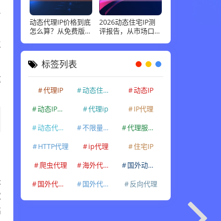
反
动态代理IP价格到底
2026动态住宅IP测
怎么算？从免费版到
评报告，从市场口碑
企业级套餐，花多少
到实际性能：高并发
工
钱才合适
场景下谁最稳
标签列表
这
代理IP
动态住宅IP
动态IP
动态IP代理
代理ip
IP代理
动态代理IP
不限量代理IP
代理服务器
HTTP代理
ip代理
住宅IP
爬虫代理
海外代理ip
国外动态IP
长
国外代理IP
国外代理ip
反向代理
取
高