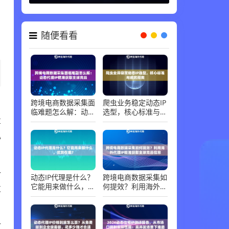
随便看看
跨境电商数据采集面
爬虫业务稳定动态IP
临难题怎么解：动态
选型，核心标准与避
代理IP精准获取全球
坑指南
享
竞品
心
一
动态IP代理是什么？
跨境电商数据采集如
它能用来做什么，优
何提效？利用海外代
发
势在哪？
理IP精准获取全球竞
品信息
一