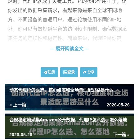
这时，代理IP就成了关键工具。它的核心作用在于，让
你发出的数据采集请求，看起来像是来自全球不同地
方、不同设备的普通用户。通过轮换使用不同的IP地
址，你可以有效规避平台的访问频率限制，确保数据采
集任务的连续性和稳定性。简单来说，代理IP是你高
效、安全获取海外电商数据的“隐身衣”和“通行证”。
-- 展开阅读全文 --
数据采集场景下，如何选择对的代理IP类型？
注册
登录
分享
不是所有代理IP都适合数据采集。选错了类型，可能钱
动态代理IP怎么选，核心维度和全场景适配思路是什么
花了，效果却很差，甚至数据没拿到，账号还被封。你
需要从几个核心维度来考量。
« 上一篇
2026-05-26
首先看
IP来源
。主要分为数据中心IP和住宅IP。数据中心
合规稳定地采集Amazon公开数据，代理IP怎么选、怎么落地
IP来自云服务商，成本低、速度快，但容易被平台识别
并屏蔽，适合对IP纯净度要求不高或初期测试的场景。
2026-05-26
下一篇 »