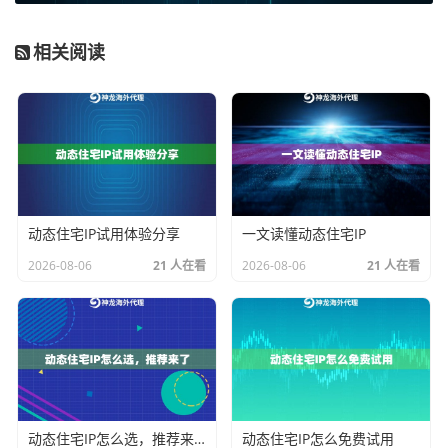
而住宅IP则来自真实的家庭宽带，是平台最信任的流量
来源，隐匿性极强，非常适合用于亚马逊、沃尔玛等风
相关阅读
控严格的头部电商平台的数据采集，成功率更高。
其次看
IP的稳定性与生命周期
选好了类型，接下来要考虑怎么用。单一类型的IP或单
一的使用策略，在复杂的跨境电商数据采集面前往往力
不从心。一个高效的策略是“组合拳”。
动态住宅IP试用体验分享
一文读懂动态住宅IP
对于大规模、持续性的价格监控和商品信息抓取，可以
2026-08-06
21 人在看
2026-08-06
21 人在看
将动态住宅IP作为主力。利用其IP不断自动更换的特性，
模拟海量真实用户的浏览行为，分散请求压力。为关键
任务（如抓取竞品详细描述、用户评论）配置一些
长效
的住宅IP
，用于需要维持一定会话状态的深度采集。
在架构上，建议采用“
IP池管理+智能调度
”的模式。不要
手动更换IP，而是使用专业的IP代理服务商提供的API接
动态住宅IP怎么选，推荐来了
动态住宅IP怎么免费试用