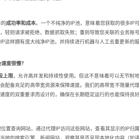
务的
成功率和成本
。一个不纯净的IP池，意味着您获取的很多IP
P，轻则请求被拒绝，数据抓取失败；重则导致您关联的业务账
IP这样拥有庞大纯净IP池，并持续进行机器与人工去重更新的
会速度很慢？
设上限
，允许高并发和持续性使用。但这不意味着可以无节制
餐会配备充足的高带宽资源来保障速度。我们的高带宽不限量代
和速度的双重要求而设计的，确保在长期稳定运行的也能保持良
理位置查询网站，通过代理IP访问这些网站，查看其显示的IP归
如当地的搜索引擎、新闻网站，观察其是否呈现本地化内容（如