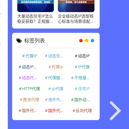
提
受
大量动态住宅IP怎么
企业级动态IP选型核
稳妥获取？正规服务
心标准与场景适配指
商标准和场景适配，
南，这几点最关键
说清楚
。
标签列表
高
代理IP
动态住宅IP
动态IP
动态IP代理
代理ip
IP代理
动态代理IP
代理服务器
不限量代理IP
，
HTTP代理
ip代理
住宅IP
爬虫代理
海外代理ip
国外动态IP
盖
国外代理IP
国外代理ip
反向代理
平