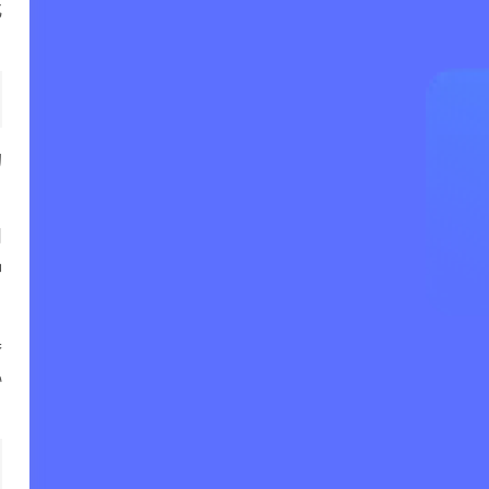
化
的
用
种
器
协