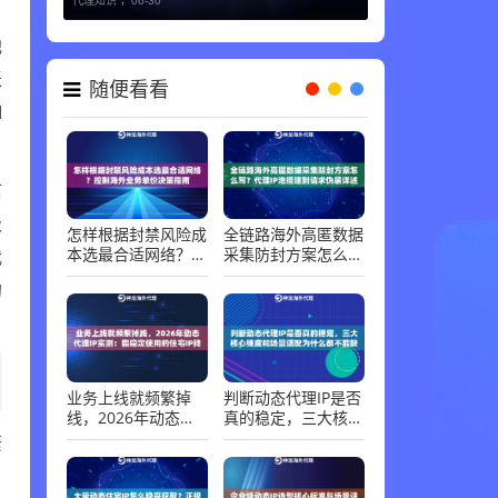
代理知识 ，
06-30
池
账
随便看看
I
信
极
怎样根据封禁风险成
全链路海外高匿数据
本选最合适网络？控
采集防封方案怎么
我
制海外业务单价决策
写？代理IP池搭建到
的
指南
请求伪装详述
业务上线就频繁掉
判断动态代理IP是否
线，2026年动态代
真的稳定，三大核心
理IP实测：能稳定使
维度和场景适配为什
繁
用的住宅IP找到了
么都不能缺