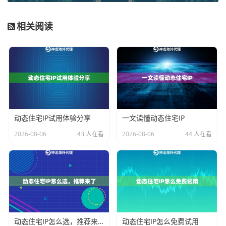
在数据采集领域，不同城市的价格信息、促销活动甚至
相关阅读
商品库存都可能存在差异。通过
城市级精准定位
的IP进
行采集，可以获得更颗粒度、更准确的数据，为定价策
略和库存管理提供关键依据。对于需要验证本地化内容
投放效果的业务，使用目标城市的IP进行访问和测试，
结果也最为真实可靠。这种精准性，将网络请求的“身份”
从模糊的国家层面，细化到了有具体场景的城市层面，
动态住宅IP试用体验分享
一文读懂动态住宅IP
极大地提升了业务操作的可信度和有效性。
2026-08-06
43 人在看
2026-08-06
44 人在看
广度与精度结合，解决实际业务场景难题
将
长效动态IP代理
的广泛覆盖与
城市级精准定位
能力结
合，能切实解决诸多具体需求：
数据采集与市场调研：
你需要无限制地提取代理IP数
动态住宅IP怎么选，推荐来了
动态住宅IP怎么免费试用