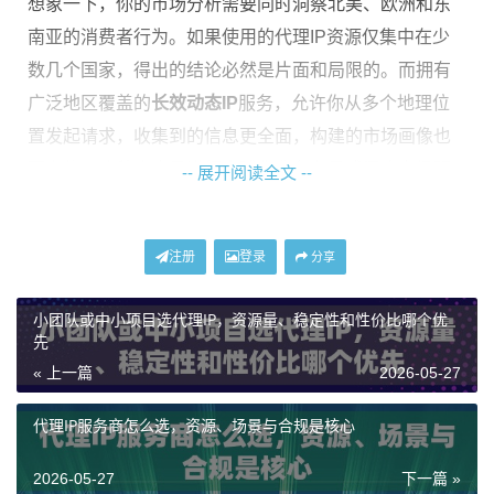
想象一下，你的市场分析需要同时洞察北美、欧洲和东
南亚的消费者行为。如果使用的代理IP资源仅集中在少
数几个国家，得出的结论必然是片面和局限的。而拥有
广泛地区覆盖的
长效动态IP
服务，允许你从多个地理位
置发起请求，收集到的信息更全面，构建的市场画像也
更立体。这种广度是进行全球化业务布局或深度市场研
-- 展开阅读全文 --
究的基石，它让“坐在一个地方，洞察全球市场”成为可
能。
注册
登录
分享
城市级精准定位：从宏观到微观的业务
小团队或中小项目选代理IP，资源量、稳定性和性价比哪个优
先
如果说广泛的地区覆盖是拉开了业务的宏观视野，那么
« 上一篇
2026-05-27
城市级精准定位
就是实现微观的利器。它指的是代理IP
不仅能指定到某个国家，更能精确到具体的城市，例如
代理IP服务商怎么选，资源、场景与合规是核心
伦敦、纽约或东京。这种精度对业务意味着极高的灵活
2026-05-27
下一篇 »
性和真实性。