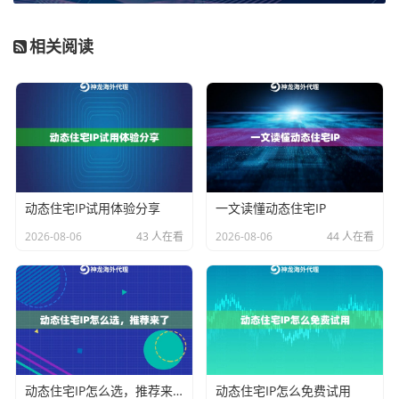
餐。通常，服务商会提供一个API接口文档、认证密钥
相关阅读
（API Key）以及一个用于提取代理IP的API端点地址。
在对接前，务必仔细阅读文档，理解其IP提取方式（如
按数量提取、按存活时间提取）、IP验证方式以及使用
限制。
标准API对接流程详解
动态住宅IP试用体验分享
一文读懂动态住宅IP
整个对接流程可以概括为“获取、验证、集成、管理”四个
2026-08-06
43 人在看
2026-08-06
44 人在看
核心环节，下面我们详细拆解。
第一步：获取代理IP列表
。这是最基础的环节。企业数
据采集系统通过调用服务商提供的API接口，传入认证参
数，即可实时获取一个可用的代理IP列表。神龙海外动
态IP的API支持返回多种格式的数据，如文本或JSON，
动态住宅IP怎么选，推荐来了
动态住宅IP怎么免费试用
方便程序直接解析。对于需要高并发采集的业务，可以