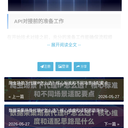
API对接前的准备工作
在开始技术对接之前，充分的准备工作能确保流程顺
-- 展开阅读全文 --
畅。企业需要明确自身数据采集的具体需求，包括目标
网站的区域限制、并发请求量、每日IP消耗量以及所需
代理IP的类型。例如，采集公开的电商价格信息可能使
注册
登录
分享
用数据中心IP即可，而采集某些对真实性要求较高的社
交媒体数据，则可能需要模拟真实用户环境的住宅代理I
爬虫场景下代理IP怎么选？核心标准和不同场景适配要点
P。
« 上一篇
2026-05-27
选择一家可靠的代理IP服务商至关重要。以神龙海外动
态IP为例，其提供多类型专项动态代理方案，包括经济
数据采集场景代理IP怎么选？核心维度和适配思路是什么
的数据中心IP和真实可靠的动态住宅IP。企业需要根据自
2026-05-27
下一篇 »
身业务场景，在服务商的后台选择或创建适合的代理套