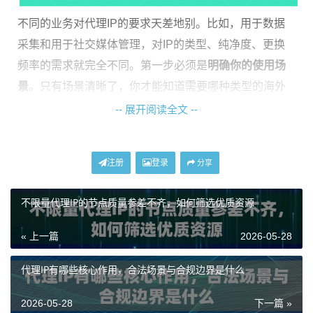
不同的业务对代理IP的要求天差地别。比如，用于数据
采集和用于社交媒体管理，对IP的类型、纯净度、更换
频率的需求就完全不同。第一步必须是
明确你的使用场
景
。只有场景清晰了，你才能知道需要哪种类型的海外
代理IP，是数据中心IP还是住宅IP，对带宽和并发量有什
-- 展开阅读全文 --
么要求。脱离了场景谈代理，就像不看病症乱吃药，很
难有好的效果。
注册
登录
分享
第一步：根据核心场景锁定IP类型
不限量代理IP的节点质量参差不齐，如何筛选优质资源
你的业务是什么，直接决定了你应该选择哪种代理IP。
« 上一篇
2026-05-28
这里将常见需求与对应的IP类型做个梳理。
代理IP有哪些核心作用，合法场景与合规边界是什么
数据采集与市场调研
：这是代理IP最经典的应用之一。
核心需求是
高匿名性
和
大规模轮换
，以避免被目标网站
2026-05-28
下一篇 »