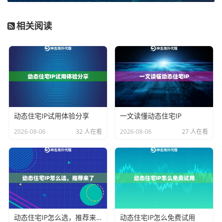
封禁。这种情况下，拥有庞大、纯净IP池的动态代理方
案是关键。你需要的是能够无限提取、高频更换的海外
相关阅读
动态IP，确保每次请求都像是来自不同地点的真实用
户。静态IP在这里反而容易“撞代理”。
电子商务与品牌保护
：对于需要监控全球不同区域商品
价格、追踪假冒侵权信息的业务，对IP的
地理位置精准
度
和
真实性
要求很高。你需要使用目标国家或城市的住
宅代理IP，这样才能获取到最本地化、最真实的页面信
动态住宅IP试用体验分享
一文读懂动态住宅IP
息和搜索结果，确保数据的准确性。
2026-08-06
32 人在看
2026-08-06
27 人在看
网络安全与隐私增强
：一些企业或开发者需要隐藏自身
服务器的真实出口，进行安全测试或保护内部数据。这
时，代理IP的
协议支持全面性
（如HTTP、HTTPS、SO
CKS5）和
连接稳定性
至关重要。高带宽、低的代理线路
能保证业务流畅运行，同时隔绝直接暴露的风险。
动态住宅IP怎么选，推荐来了
动态住宅IP怎么免费试用