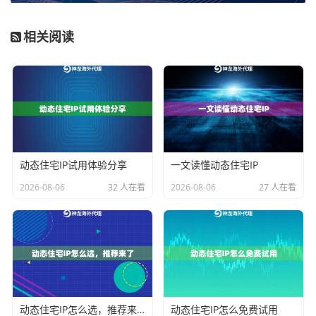
更新是否及时、IP是否纯净（未被大量使用导致关联封
禁）。
神龙海外动态IP
提供的千万级纯净IP池和无限提取
相关阅读
代理IP数量的方案，就非常适合这类持续性、大规模的
数据采集任务，能确保高效获取市场信息和产品价格数
据。
场景二：搜索引擎优化（SEO）与排名监控
做SEO，经常需要从不同地理位置检查关键词排名或模
拟本地搜索。这对
IP的地理位置精准度和类型真实性
要
动态住宅IP试用体验分享
一文读懂动态住宅IP
求很高。使用数据中心IP频繁查询可能会被搜索引擎识
2026-08-06
32 人在看
2026-08-06
27 人在看
别为异常流量。拥有广泛地理覆盖的动态住宅IP是更好
的选择，它能更真实地模拟各地用户的搜索行为。选择
时，要关注服务商是否提供你目标地区的IP，以及IP的轮
换策略是否自然。
场景三：电子商务与价格监控
动态住宅IP怎么选，推荐来了
动态住宅IP怎么免费试用
电商竞争激烈，实时监控竞争对手的价格、库存、促销