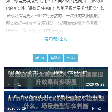
如，你需要模拟真实用户在不同地区浏览网页，那么对I
P的真实性（最好是住宅IP）和地区覆盖要求就很高；如
果你只是需要大量IP进行分散的、一次性的数据抓取，
那么数据中心IP可能更经济。先明确你的业务场景属于
哪一类，是评估性价比的第一步。
-- 展开阅读全文 --
五大常见业务场景的代理IP选择指南
下面我们针对几种典型场景，拆解一下该如何选择，避
注册
登录
分享
免花冤枉钱。
长效动态IP大带宽接入，实际速度提升效果有多明显
场景一：数据采集与市场调研
这是代理IP最广泛的应用之一。核心需求是
高并发、高
« 上一篇
2026-05-29
匿名、防封禁
。你需要大量不同的IP地址来分散请求，
HTTP代理和SOCKS5代理核心区别是什么，场景选型怎么判断
避免被目标网站封锁。这种情况下，一个庞大的、纯净
的IP池是关键。性价比的考量点在于：IP池是否足够大、
2026-05-29
下一篇 »