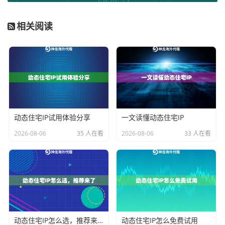
录重要账号。这样做可以有效防止因某一项业务出问题
而“连坐”污染其他业务所使用的IP。
相关阅读
3. 控制会话时长与频率：
即使是动态住宅IP，也不建议
一个IP长期不间断地使用。可以根据业务需要，设定合
理的IP更换频率。对于短时任务，使用短效动态IP代理更
为合适；对于需要长期在线但不要求固定IP的业务，动
态住宅IP的轮换功能就能很好地维持纯净度。
动态住宅IP试用体验分享
一文读懂动态住宅IP
4. 选择优质的服务提供商：
维护的前提是IP源本身足够
干净。一个拥有庞大、纯净IP池的服务商，其IP被污染的
2026-08-06
35 人在看
2026-08-06
33 人在看
概率天然就更低。例如，
神龙海外动态IP
拥有超过9000
万的纯净IP资源，并通过机器与人工结合的方式实时更
新去重，从源头上保障了IP池的质量，为用户维护IP纯净
度打下了坚实基础。
5. 配合浏览器环境隔离：
除了IP地址，网站还会检测浏
动态住宅IP怎么选，推荐来了
动态住宅IP怎么免费试用