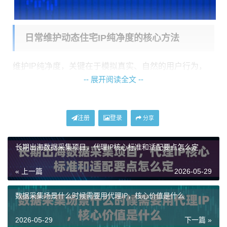
日常维护动态住宅IP纯净度的核心方法
维护IP纯净度，关键在于模拟真实、自然的用户行为，
-- 展开阅读全文 --
并做好隔离管理。以下是几个行之有效的核心方法：
1. 行为模式模拟：
这是最根本的一点。使用动态住宅IP
时，你的操作行为不能像机器一样规律和频繁。避免在
注册
登录
分享
短时间内使用同一个IP进行大量、重复的请求，比如快
长期出海数据采集项目，代理IP核心标准和适配要点怎么定
速点击、批量注册或高频次数据抓取。尽量让操作间隔
随机化，浏览路径多样化，就像真实用户在闲逛一样。
« 上一篇
2026-05-29
2. 业务隔离使用：
强烈建议将不同的业务分配给不同的
数据采集场景什么时候需要用代理IP，核心价值是什么
动态住宅IP。例如，用于社交媒体管理的IP，就不要同时
用于电商数据采集；用于市场调研的IP，也不要拿去登
2026-05-29
下一篇 »