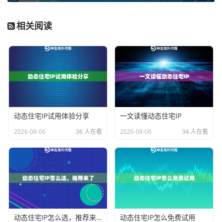
包括了IP池的更新频率、连接的成功率、以及网络的表
相关阅读
现。一个不稳定的代理IP服务会导致数据采集任务频繁
失败，严重影响工作效率。企业级应用尤其需要关注服
务商的技术架构和运维能力，确保7x24小时的稳定运
行。
第四，
协议支持与安全性
不容忽视。主流的HTTP、HTT
PS以及SOCKS5代理协议是否都支持？数据传输是否有
动态住宅IP试用体验分享
一文读懂动态住宅IP
基本的加密保障？这对于保护企业的查询行为和数据安
2026-08-06
36 人在看
2026-08-06
34 人在看
全，防止商业隐私泄露有直接关系。选择支持多种协议
的服务，能为不同的业务工具和场景提供更灵活的接入
方式。
管理与技术支持
的便捷性也是企业需要考虑的。是否提
供易于使用的管理面板来查看使用情况、提取IP？当遇
到技术问题时，能否获得及时、专业的客服支持？良好
动态住宅IP怎么选，推荐来了
动态住宅IP怎么免费试用