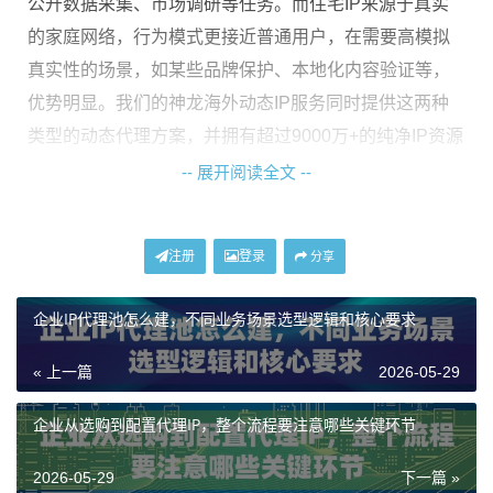
公开数据采集、市场调研等任务。而住宅IP来源于真实
的家庭网络，行为模式更接近普通用户，在需要高模拟
真实性的场景，如某些品牌保护、本地化内容验证等，
优势明显。我们的神龙海外动态IP服务同时提供这两种
类型的动态代理方案，并拥有超过9000万+的纯净IP资源
池，通过实时更新与去重，确保企业获取的每一个IP都
-- 展开阅读全文 --
高度可用、合规，有效降低因IP质量问题导致的业务中
断风险。
注册
登录
分享
资源的覆盖范围与地理位置精准度
至关重要。业务如果
需要获取特定国家、地区甚至城市的数据，那么代理IP
企业IP代理池怎么建，不同业务场景选型逻辑和核心要求
服务商能否提供相应地理位置的IP就非常关键。覆盖200
« 上一篇
2026-05-29
+国家/地区的全球资源网络，能让企业的市场调研、竞品
分析或本地化测试不受地域限制，获取的信息更加全面
企业从选购到配置代理IP，整个流程要注意哪些关键环节
和精准。
2026-05-29
下一篇 »
第三，
服务的稳定与可靠性
必须放在放大镜下审视。这