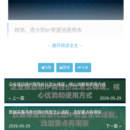
纯净、庞大的IP资源池是根本
-- 展开阅读全文 --
要实现超高可用率，首先必须拥有一个量级足够大、且
高度纯净的IP资源库。这就像修建一座自来水厂，水源
的充足和清洁是保证供水质量的前提。我们的服务通过
注册
登录
分享
整合全球超过200个国家和地区的网络资源，构建了超过
9000万个纯净IP的庞大资源池。这里的“纯净”至关重要，
企业级动态IP高性价比怎么体现，核心优势和使用方式
它意味着这些IP地址没有被公开滥用、未被主要网站和
« 上一篇
2026-05-29
服务商列入黑名单，且来源合规。我们通过机器算法与
人工审核相结合的方式，对IP进行实时更新和去重，不
数据采集场景代理IP类型怎么适配，选型要点有哪些
断剔除失效或被污染的IP，同时补充新鲜资源。这种动
态的“新陈代谢”机制，确保了IP池的整体健康度，为高可
2026-05-29
下一篇 »