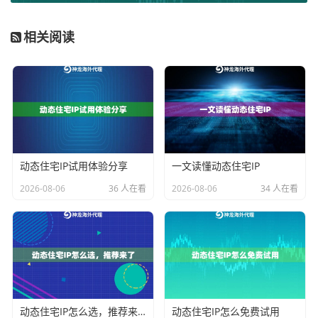
用率打下了坚实的基础。
相关阅读
智能调度与实时健康检查机制
拥有了优质的IP资源，下一步是如何高效、精准地将它
们分配给用户。这正是智能调度系统的用武之地。当用
户通过我们的服务提取一个国外动态IP时，系统并非随
机分配，而是基于一套复杂的评分模型。这个模型会实
动态住宅IP试用体验分享
一文读懂动态住宅IP
时考量每个IP的多维状态：
连接速度、历史成功率、当
2026-08-06
36 人在看
2026-08-06
34 人在看
前并发负载、目标网站的访问历史
等。系统会优先分配
那些得分高、状态稳定的IP给用户。更重要的是，这套
系统在IP被使用期间也在持续工作。它会进行毫秒级的
健康检查，一旦侦测到某个IP出现响应或连接失败，便
会立即将其从可用队列中隔离，并自动为用户切换到同
区域、同质量的备用IP上。这个过程通常用户无感知，
动态住宅IP怎么选，推荐来了
动态住宅IP怎么免费试用