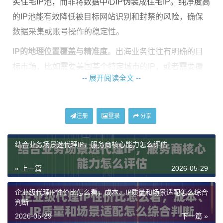
实住宅IP池，而非将数据中心IP伪装成住宅IP。纯净度高
的IP池能有效降低被目标网站识别和封禁的风险，确保
数据采集或账号操作的稳定性。
IP的地理位置覆盖与精准度
。出海业务往往有明确的目
标市场，比如需要美国某个特定城市的IP，或者需要覆
-- 展开阅读全文 --
盖欧洲多国。服务商能否提供足够广泛且精准的国家、
地区甚至城市级别的IP选择，是评估的关键。覆盖200
+国家/地区只是一个基础，更重要的是在目标区域是否有
注册
登录
分享
充足、可用的动态IP资源。
结合业务场景选代理IP，服务商核心能力怎么评估
网络连接的稳定与速度
不容忽视。动态住宅IP虽然IP地址
会变动，但连接通道本身需要保持稳定可靠。高或频繁
« 上一篇
2026-05-29
断连的代理IP会严重影响工作效率，甚至导致任务失
败。特别是对于需要长时间运行或高并发请求的业务，
企业级代理IP性价比怎么看，成本、IP质量和场景适配怎么综合
判断
代理服务的底层网络质量必须过硬。
2026-05-29
下一篇 »