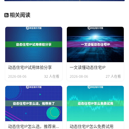
服务商的技术支持与协议支持
。一个靠谱的服务商应提
供清晰的技术文档、及时响应的客服以及灵活的代理协
相关阅读
议支持（如HTTP、HTTPS、SOCKS5）。这能帮助你
在不同业务场景和技术环境中快速集成与部署。
不同业务场景下的动态住宅IP适配要点
理解了核心维度后，下一步就是将这些维度与你的具体
动态住宅IP试用体验分享
一文读懂动态住宅IP
业务场景进行匹配。不同的场景对动态住宅IP的要求侧
重点完全不同。
2026-08-06
32 人在看
2026-08-06
27 人在看
场景一：数据采集与市场调研
这是动态住宅IP最经典的应用之一。在进行竞品价格监
控、舆情收集或公开数据抓取时，目标网站通常设有反
爬虫机制。你需要的是
高纯净度、高匿名性且轮换策略
灵活
的动态住宅IP。IP需要完美融入普通用户的访问流量
动态住宅IP怎么选，推荐来了
动态住宅IP怎么免费试用