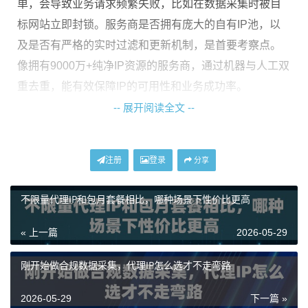
单，会导致业务请求频繁失败，比如在数据采集时被目
标网站立即封锁。服务商是否拥有庞大的自有IP池，以
及是否有严格的实时过滤和更新机制，是首要考察点。
像拥有9000万+纯净IP资源的服务商，通过机器与人工双
重去重，能有效保障IP的可用性和业务成功率。
-- 展开阅读全文 --
服务的稳定性与网络表现至关重要
。企业应用往往需要7
x24小时不间断运行，对代理IP的连通率和速度有很高要
求。这里要特别注意，我们讨论的代理IP服务，需要用
注册
登录
分享
户自身具备海外网络环境来配合使用，它本身不提供网
络功能。服务的稳定性体现在API接口的响应速度、IP提
不限量代理IP和包月套餐相比，哪种场景下性价比更高
取的成功率以及网络链路的可靠性上。
« 上一篇
2026-05-29
产品方案的专业适配能力
。不同的业务场景对代理IP的
刚开始做合规数据采集，代理IP怎么选才不走弯路
需求差异巨大。是选择数据中心IP还是住宅IP？是需要动
态短效IP还是固定长效IP？一个好的服务商应能提供多类
2026-05-29
下一篇 »
型的专项动态代理方案，例如经济型的数据中心IP和真