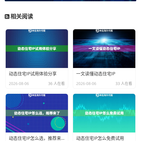
实可靠的动态住宅IP，并能根据企业标准池或更高要求
相关阅读
的企业池来匹配资源。
技术支撑与协议支持
。企业级应用通常需要集成到自动
化系统中，服务商提供的API是否完善、文档是否清晰、
技术支持是否及时非常关键。支持HTTP、HTTPS、SO
CKS5等多种代理协议模式，能更好地适配企业内部不同
的技术架构和安全策略。
动态住宅IP试用体验分享
一文读懂动态住宅IP
2026-08-06
36 人在看
2026-08-06
33 人在看
不同业务场景如何适配代理IP类型？
选对服务商只是第一步，根据自身业务场景选择正确的
代理IP类型，才能将价值最大化。这里我们结合几个典
型的企业需求来分析。
场景一：大规模数据采集与市场调研
动态住宅IP怎么选，推荐来了
动态住宅IP怎么免费试用