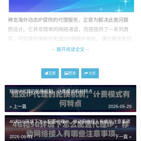
神龙海外动态IP提供的代理服务，正是为解决此类问题
而设计。它并非简单的网络通道，而是提供了一系列真
实、可轮换的海外住宅或ISP网络IP地址。通过将这些代
理IP集成到企业的数据采集架构中，请求可以源自不同
-- 展开阅读全文 --
的海外地区，从而有效分散访问压力，模拟真实用户行
为，大幅提升数据抓取的成功率和稳定性。这为企业在
注册
登录
分享
海外市场调研、竞品分析、价格监控、舆情洞察等场景
下，提供了坚实的技术基础。
短效IP代理的轮换机制，计费模式有何特点
实现高效部署的核心思路与步骤
« 上一篇
2026-05-29
将海外HTTP代理成功应用于企业级数据采集，需要一个
4G和5G环境下怎么配置代理IP，移动网络接入有哪些注意事项
清晰的部署思路，以确保其效能最大化。以下是实现高
2026-06-01
下一篇 »
效部署的完整路径。