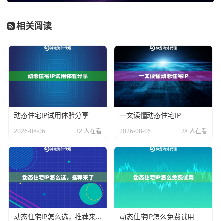
第一步：明确业务需求与代理规格匹配
相关阅读
部署的起点是自我诊断。企业需要明确数据采集的目标
区域（如美国、日本、德国）、访问频率（低、中、高
并发）、所需IP的稳定性（是否需要长会话保持）以及
预算范围。神龙海外动态IP的不同产品线正是为了匹配
这些差异化需求：
若业务需要长期、高频、大流量的持续采集（如大
动态住宅IP试用体验分享
一文读懂动态住宅IP
规模市场数据监控），
不限量代理IP
提供的专属IP
2026-08-06
32 人在看
2026-08-06
28 人在看
池和不限流量特性是理想选择，它能确保成本可控
且资源独立。
若企业业务覆盖全球多地区，且对IP纯净度和成功
率有极高要求（如金融数据采集），
企业级动态住
宅IP
凭借其覆盖200+国家/地区、每日高去重IP池和
99.9%的成功率，能满足企业级稳定性需求。
动态住宅IP怎么选，推荐来了
动态住宅IP怎么免费试用
对于聚焦主流市场（美、日、英等）的日常运营、