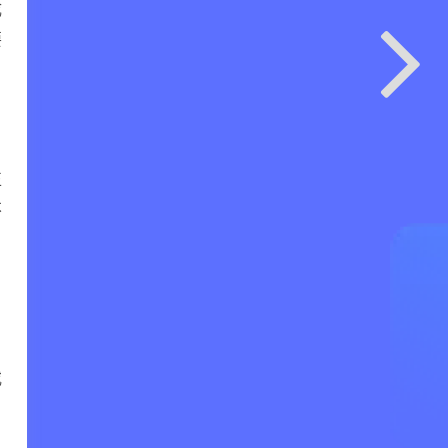
成
要
，
正
不
或