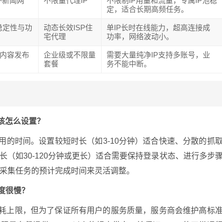
外新闻网
不限量代理IP
不限制IP用量和流量，专属IP池稳
定，适合长期高频任务。
稳定性与功
动态长效ISP住
单IP长时在线能力，超高连接成
宅代理
功率，网络波动小。
行内容发布
企业级或不限量
需要大量纯净IP支持多账号，业
套餐
务不能中断。
我该怎么设置？
用的时间。设置较短时长（如3-10分钟）适合快速、分散的抓
长（如30-120分钟或更长）适合需要保持登录状态、进行多步
采集任务的预计完成时间来灵活调整。
度很慢？
消耗上限，但为了保证所有用户的服务质量，服务商会维护高标