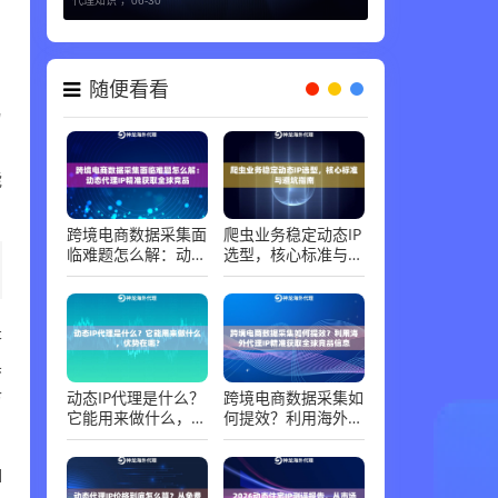
随便看看
易
，
能
跨境电商数据采集面
爬虫业务稳定动态IP
临难题怎么解：动态
选型，核心标准与避
代理IP精准获取全球
坑指南
竞品
是
黑
动态IP代理是什么？
跨境电商数据采集如
访
它能用来做什么，优
何提效？利用海外代
势在哪？
理IP精准获取全球竞
品信息
I