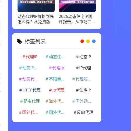
位
动态代理IP价格到底
2026动态住宅IP测
怎么算？从免费版到
评报告，从市场口碑
企业级套餐，花多少
到实际性能：高并发
钱才合适
场景下谁最稳
标签列表
你
代理IP
动态住宅IP
动态IP
动态IP代理
代理ip
IP代理
取
动态代理IP
不限量代理IP
代理服务器
真
HTTP代理
ip代理
住宅IP
市
爬虫代理
海外代理ip
国外动态IP
国外代理IP
国外代理ip
反向代理
级