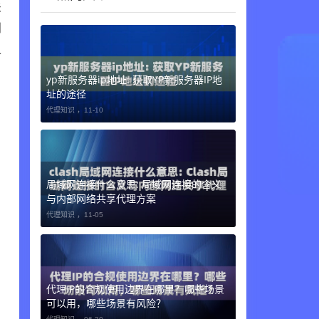
关
别
之
yp新服务器ip地址: 获取YP新服务器IP地
址的途径
代理知识 ，
11-10
局域网连接什么意思: 局域网连接的含义
与内部网络共享代理方案
代理知识 ，
11-05
代理IP的合规使用边界在哪里？哪些场景
可以用，哪些场景有风险？
代理知识 ，
06-30