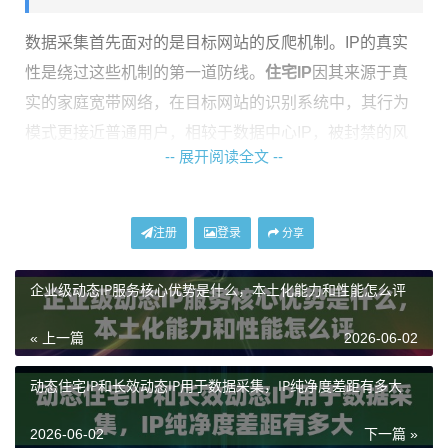
数据采集首先面对的是目标网站的反爬机制。IP的真实
性是绕过这些机制的第一道防线。
住宅IP
因其来源于真
实的家庭宽带网络，在目标网站的识别系统中，其行为
模式更接近普通用户，相较于数据中心IP，被封禁的风
-- 展开阅读全文 --
险显著降低。例如，
神龙海外动态IP
提供的动态住宅IP和
动态长效ISP住宅代理，其IP属性即为家庭住宅IP，基于
全球本地ISP宽带网络构建，拥有更高的可信度，能有效
注册
登录
分享
模拟真实用户的访问环境，从而提升数据抓取的成功
率。
企业级动态IP服务核心优势是什么，本土化能力和性能怎么评
在选择时，应重点关注服务商是否明确标注IP类型为“住
« 上一篇
2026-06-02
宅IP”或“ISP代理”，并了解其IP池的资源背景。一个纯
净、真实的住宅IP池是长期稳定采集的基石。
动态住宅IP和长效动态IP用于数据采集，IP纯净度差距有多大
核心维度二：资源规模与使用模式
2026-06-02
下一篇 »