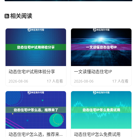
不同的采集任务对IP资源的消耗模式差异巨大。您需要
相关阅读
根据业务的“量”与“频”来匹配资源。
对于
长期、高频、大流量
的采集任务，例如大规模海外
市场调研、持续监控金融数据或为AI模型训练采集海量
文本图像，IP的消耗速度极快。这时，传统的按量计费
模式可能成本不可控。针对此类场景，
不限量代理IP
套
餐是一个高效解决方案。它提供专属的动态住宅IP池，
动态住宅IP试用体验分享
一文读懂动态住宅IP
在有效期内不限制IP使用数量和流量消耗，并配备超高
2026-08-06
17 人在看
2026-08-06
17 人在看
带宽，特别适合高并发及持续性数据抓取，能将使用成
本变得可预期、可管理。
对于
企业级
的复杂业务，如大型跨境电商团队运营多国
店铺、广告代理公司进行规模化投放，则需要更广泛的
地区覆盖和更高的资源纯净度。
企业级动态住宅IP
服务
动态住宅IP怎么选，推荐来了
动态住宅IP怎么免费试用