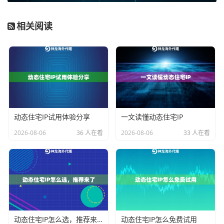
别为代理或机器行为并加以限制的风险。对于账号注
册、登录、内容发布等操作，一个“干净”的住宅IP环境是
相关阅读
成功的第一步。
2. 极高的成本效益：
这是针对中小项目的最大吸引力。
你无需投入巨资购买和维护服务器、租赁静态IP。动态
代理IP服务通常采用按需使用、套餐订阅的模式。例
如，神龙海外动态IP提供的不限量代理IP套餐，在有效期
内不限制IP使用数量和流量消耗，这对于需要长期运行
动态住宅IP试用体验分享
一文读懂动态住宅IP
或数据吞吐量大的业务（如持续的数据监控、内容分
2026-08-06
36 人在看
2026-08-06
33 人在看
发）来说，能将网络成本变得固定且可预期，避免了因
流量突发而产生的额外费用。
3. 灵活性与易用性：
服务商已经将复杂的代理网络封装
成简单的接入点。用户通常只需通过用户名密码认证，
即可获取代理地址和端口，轻松集成到现有的爬虫框
动态住宅IP怎么选，推荐来了
动态住宅IP怎么免费试用
架、浏览器插件或自动化脚本中。神龙海外动态IP支持H