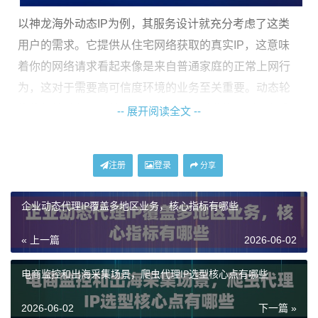
以神龙海外动态IP为例，其服务设计就充分考虑了这类
用户的需求。它提供从住宅网络获取的真实IP，这意味
着你的网络请求看起来像是来自普通家庭的正常上网行
为，这对于需要高可信度环境的业务至关重要。动态轮
换的特性避免了因单一IP过度使用而引发的限制，在成
-- 展开阅读全文 --
本可控的前提下，有效提升了业务的连续性和成功率。
注册
登录
动态代理IP服务的核心优势解析
分享
企业动态代理IP覆盖多地区业务，核心指标有哪些
对于预算和资源有限的中小项目而言，选择动态代理IP
服务，主要看中其以下几个核心优势：
« 上一篇
2026-06-02
1. 真实性与高匿名性：
这是动态住宅IP的立身之本。IP
电商监控和出海采集场景，爬虫代理IP选型核心点有哪些
来源于真实的家庭宽带网络，而非数据中心。这使得你
的网络活动更贴近普通用户，极大降低了被目标网站识
2026-06-02
下一篇 »