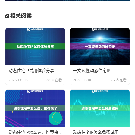
需要关注请求频率与间隔的设定。
避免在极短时间内从
同一个IP发出大量请求。即使使用了动态IP池，也应在代
相关阅读
码逻辑中设置合理的随机，模拟人工操作的思考与浏览
时间。对于金融数据接口，尤其需要尊重其API调用频率
限制，将请求均匀分布在时间轴上。
请求头（User-Agent、Accept-Language等）的管理
至关重要。
一个固定不变的请求头是明显的机器特征。
最佳实践是维护一个丰富的、真实的浏览器和操作系统
动态住宅IP试用体验分享
一文读懂动态住宅IP
标识符池，并在每次请求或每个会话周期内随机轮换。
2026-08-06
28 人在看
2026-08-06
25 人在看
确保请求头信息的完整性和一致性，避免出现自相矛盾
的信息。
会话（Session）的维持与切换策略需要结合代理IP的时
效来设计。
神龙海外动态IP的动态长效ISP住宅代理支持
自定义会话时长。对于需要登录态或需要维持一系列连
动态住宅IP怎么选，推荐来了
动态住宅IP怎么免费试用
续操作的采集任务，可以设置较长的会话时间，让同一