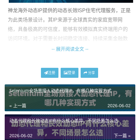
神龙海外动态IP提供的动态长效ISP住宅代理服务，正是
为此类场景设计。其IP来源于全球真实的家庭宽带网
络，具备极高的可信度，能够有效模拟真实终端用户的
访问环境。对于需要长时间稳定连接、持续采集金融数
据的业务而言，这种长效且动态的IP资源，能够在保持
-- 展开阅读全文 --
会话稳定性的通过合理的轮换机制，确保采集行为的隐
蔽性和成功率。
注册
登录
分享
如何配置请求行为模拟以提升采集成功率
Selenium全场景接入动态代理IP，有哪几种实现方式
仅仅使用代理IP还不够，合理的请求行为配置是决定采
« 上一篇
2026-06-02
集成功与否的另一半因素。配置的核心目标是让每一次
通过代理IP发出的请求，都尽可能模拟人类用户或合规
动态代理和长效动态IP有什么核心差异，不同场景怎么选
客户端的正常行为模式。
2026-06-02
下一篇 »