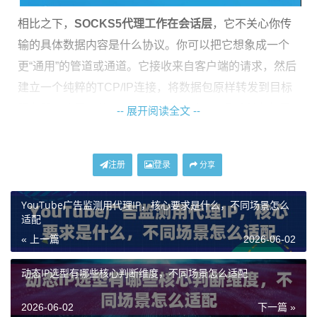
相比之下，
SOCKS5代理工作在会话层
，它不关心你传
输的具体数据内容是什么协议。你可以把它想象成一个
更“通用”的管道或通道。它接收来自客户端的请求，然后
建立一个纯粹的TCP/IP连接，将数据包原样转发到目标
服务器。这意味着SOCKS5代理可以支持几乎所有的网
-- 展开阅读全文 --
络协议，包括HTTP、HTTPS、FTP、SMTP，甚至在线
游戏、P2P下载等应用的流量。
注册
登录
分享
一个重要的区别在于身份验证和灵活性。SOCKS5协议
支持更丰富的认证方式，并且可以处理IP代理协议的数
YouTube广告监测用代理IP，核心要求是什么，不同场景怎么
适配
据转发，这对于某些需要UDP通信的应用程序（如某些
« 上一篇
2026-06-02
实时数据服务）是必须的。而传统HTTP代理通常只支持
基础的账密验证，且主要针对TCP协议。
动态IP选型有哪些核心判断维度，不同场景怎么适配
如何根据业务场景做出选择？
2026-06-02
下一篇 »