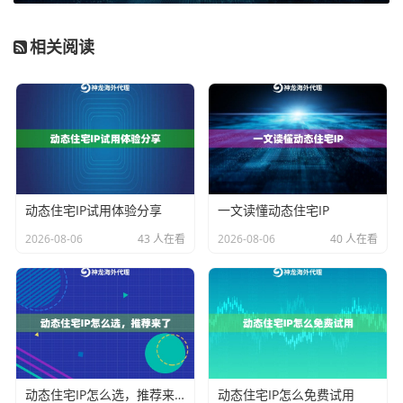
选择哪种代理协议，完全取决于你的具体业务需求。下
相关阅读
面这个表格可以帮你快速决策：
业务类
推荐
原因与说明
型
代理
协议
网页数
HTTP
直接针对HTTP/HTTPS请求优化，设
据采集
(S)代
置简单，效率高，是爬虫工具的默认
（爬
理
支持选项。
动态住宅IP试用体验分享
一文读懂动态住宅IP
虫）
2026-08-06
43 人在看
2026-08-06
40 人在看
社交媒
均
社媒应用可能使用混合协议，SOCK
体多账
可，
S5兼容性更广，能应对客户端的所
号管理
建议S
有网络请求。
OCKS
5
跨境电
HTTP
主要活动为浏览器访问电商平台后台
商店铺
(S)代
（如Amazon卖家中心），HTTP代
运营
理
理完全满足需求。
动态住宅IP怎么选，推荐来了
动态住宅IP怎么免费试用