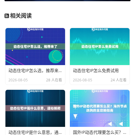
显著下降，且管理更集中，稳定性更高。
相关阅读
2. 定制化会话时长：
神龙海外动态IP服务支持自定义会
话时长（从几分钟到数小时）。仔细分析您的业务。例
如，对于短平快的验证或抓取任务，使用短时效IP并快
速轮换；对于需要保持会话状态的长时间任务（如平台
挂机、长时数据监控），则使用长效ISP住宅代理。通过
精细化的时长配置，避免IP资源的闲置浪费，可以极大
动态住宅IP怎么选，推荐来了
动态住宅IP怎么免费试用
提升资源利用率。
2026-08-05
28 人在看
2026-08-05
24 人在看
3. 锁定长期协议价格：
这是最直接的优化方式。主动提
出签订6个月、1年或更长的合约，以此换取一个低于公
开标价的固定协议价。这能帮助您有效抵御市场价格波
动，实现长期预算的精准控制。
4. 利用精准定位减少浪费：
如果您的业务只针对特定国
动态住宅IP是什么意思，通俗解释
国外IP动态代理要怎么买？海外节点选购的全攻略指南
家或城市（例如，仅需美国加州IP进行本地化营销），