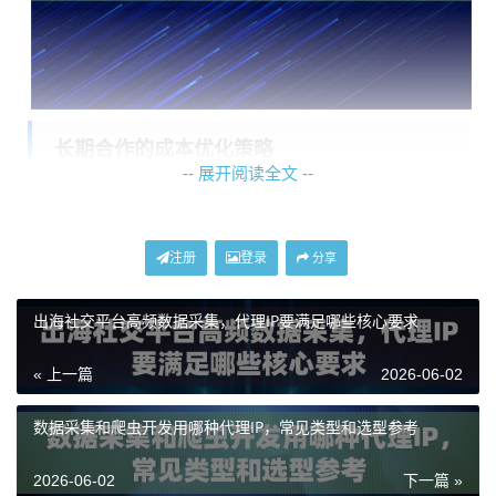
长期合作的成本优化策略
-- 展开阅读全文 --
长期合作的核心优势在于可预测性和规模效应。针对神
龙海外动态IP的产品线，您可以考虑以下几个方向的成
注册
登录
分享
本优化空间：
出海社交平台高频数据采集，代理IP要满足哪些核心要求
1. 套餐整合与升级策略：
如果您团队多个项目分散使用
多个全面型动态住宅IP套餐，可以考虑整合升级至一个
« 上一篇
2026-06-02
“企业级动态住宅IP”或“不限量代理IP”套餐。企业级套餐
覆盖更广的国家地区，且池子规模更大；而不限量套餐
数据采集和爬虫开发用哪种代理IP，常见类型和选型参考
则直接解决了IP数量和流量的后顾之忧。虽然单月费用
2026-06-02
下一篇 »
可能上升，但摊薄到每个IP、每GB流量上的成本通常会