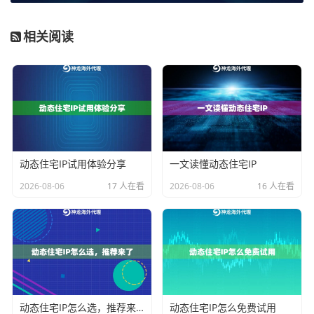
入可能看起来较高，但摊薄到海量的IP使用和流量上，
其单次使用成本往往是最低的。它彻底消除了因流量耗
相关阅读
尽而业务中断的顾虑，适合预算规划清晰、追求长期稳
定性的企业用户。
模式二：企业级动态住宅IP——为全球化、高
纯净度业务定制
动态住宅IP试用体验分享
一文读懂动态住宅IP
企业级套餐在计费上通常采用“
按需定制，规模计价
”的思
2026-08-06
17 人在看
2026-08-06
16 人在看
路。它不像不限量套餐那样完全“敞开”，但提供了更广泛
的全球覆盖（200+国家/地区）和规模更大的动态住宅IP
池，专为满足企业级业务对资源稳定性、纯净度和地域
精准性的高要求而设计。
该模式每日提供海量实时去重IP，保证了IP的纯净度，能
显著提高广告验证、账号管理、金融数据采集等业务的
动态住宅IP怎么选，推荐来了
动态住宅IP怎么免费试用