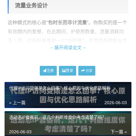
流量业务设计
这种模式的核心是“
包时长而非计流量
”。你购买的是一个
有效期内的套餐，在此期间，IP使用数量、流量消耗均
无上限。这听起来像是一个“自助餐”，非常适合那些业务
-- 展开阅读全文 --
量巨大且持续进行的场景。
神龙海外动态IP的不限量代理IP套餐，提供了一个专属的
注册
登录
动态住宅IP池。这意味着资源独立，稳定性高，避免了
分享
公共池的拥挤。其高达1Gbps+的带宽和99.9%的正常运
代理IP访问受限是怎么回事？核心原因与优化思路解析
行率，能够支撑如大规模海外市场数据采集、AI训练数
据持续抓取、自动化社交媒体内容分发等高强度任务。
« 上一篇
2026-06-03
预算与用量匹配建议：
如果你的业务属于“长期运行、流
选动态IP套餐前，这几个判断维度你考虑清楚了吗？
量消耗无上限、并发请求频繁”的类型，那么不限量模式
能将你的使用成本变得高度可控和可预期。尽管前期投
2026-06-03
下一篇 »