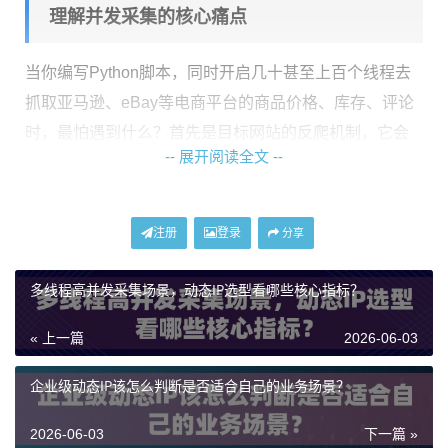
理解并发采集的核心痛点
当你编写Python脚本，同时开启几十甚至上百个线程去
抓取亚马逊、eBay等电商平台的商品价格、库存、评论
时，最怕遇到什么？首先是目标网站的反爬机制，它会
-- 展开阅读全文 --
迅速识别并封禁来自同一IP地址的异常高频请求。是IP的
稳定性和速度，不稳定的IP会导致请求失败率飙升，数
据残缺不全；速度慢则会拖累整个采集效率，让“并发”失
注册
登录
分享
去意义。是成本问题，频繁更换IP意味着更高的支出。
多线程高并发采集场景，动态IP选型看哪些核心指标？
一个“对”的动态住宅IP，必须能有效规避封禁、保证高成
功率与速度，并且在长期高频使用下成本可控。这正是
« 上一篇
2026-06-03
神龙海外动态IP
这类服务设计的出发点。
企业级动态IP该怎么判断是否适合自己的业务场景？
动态住宅IP：为何是商品数据采集的首选？
2026-06-03
下一篇 »