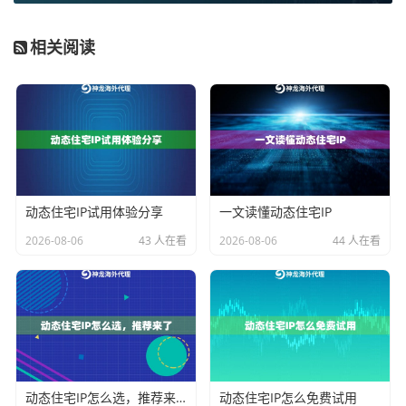
动态住宅IP，顾名思义，其IP地址来源于真实的家庭宽带
网络，并且会按一定周期更换。相比于数据中心IP，住
相关阅读
宅IP被网站标记为“普通用户”的概率要高得多，因此更难
被风控系统识别和拦截。这对于模拟真实用户浏览行
为、采集受保护严格的商品数据来说，优势明显。
在选择时，你需要关注几个核心指标：
IP的真实性（住
宅属性）
、
IP池的规模与纯净度
、
更换策略的灵活性
以
及
网络的带宽与成功率
。一个庞大的、纯净的住宅IP池
动态住宅IP试用体验分享
一文读懂动态住宅IP
可以确保你的并发请求分散在不同的“真实用户”背后，大
2026-08-06
43 人在看
2026-08-06
44 人在看
大降低关联风险。
如何根据业务场景选择套餐？
并非所有业务都需要最顶配的服务。针对Python并发采
集商品数据，我们可以根据数据量、目标网站反爬强
动态住宅IP怎么选，推荐来了
动态住宅IP怎么免费试用