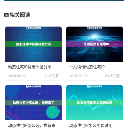
2. IP池的规模与纯净度：
动态IP意味着IP地址会按一定规
则更换。一个庞大且纯净的专属IP池至关重要。规模决
相关阅读
定了在高并发请求下资源的充足性，避免因IP枯竭导致
业务停顿；纯净度则保证了IP的可用性和成功率，避免
因IP被目标网站标记而影响业务效果。每日进行数百万
级别的去重处理是保障纯净度的有效手段。
3. 会话时长与稳定性：
“动态”并不意味着频繁无序地切
换。优秀的服务应允许用户根据业务节奏，自定义IP的
动态住宅IP试用体验分享
一文读懂动态住宅IP
稳定时长。例如，对于需要长时间保持登录状态的社交
2026-08-06
32 人在看
2026-08-06
29 人在看
媒体管理或在线游戏测试，可以设置数小时甚至更长的
会话；对于需要模拟不同用户访问的数据采集，则可以
设置较短的轮换周期。这种灵活性是实现业务精准模拟
的关键。
4. 地理定位的精准性：
业务往往有明确的目标市场。服
动态住宅IP怎么选，推荐来了
动态住宅IP怎么免费试用
务是否支持国家、州乃至城市级别的精准定位，决定了