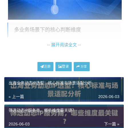
多业务场景下的核心判断维度
-- 展开阅读全文 --
面对市场上不同的产品，如何选择最适合自己业务的高
带宽动态住宅IP？关键在于从以下几个核心维度进行判
断，这些维度直接关系到业务能否顺畅、稳定且经济地
注册
登录
分享
运行。
出海业务动态IP选型：核心标准与场景适配分析
1. 带宽与流量承载能力：
这是“高带宽”最直接的体现。对
于需要采集视频内容、进行大规模数据同步或AI模型训
« 上一篇
2026-06-03
练数据回传的业务，带宽的大小和流量的限制是首要考
虑因素。理想的服务应提供1Gbps以上的带宽，并且不
筛选动态IP服务商，哪些维度最关键？
限制流量消耗，确保数据洪流不会因网络瓶颈而中断。
2026-06-03
下一篇 »