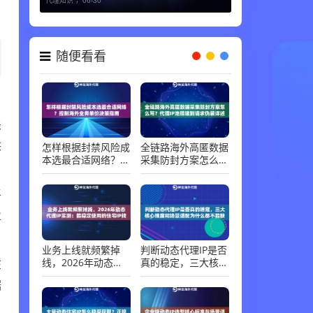
代理知识 ，
06-30
随便看看
关
供
怎样根据封禁风险成
全链路海外高匿数据
本选最合适网络？控
采集防封方案怎么
制海外业务单价决策
写？代理IP池搭建到
指南
请求伪装详述
平
业
业务上线就频繁掉
判断动态代理IP是否
线，2026年动态代
真的稳定，三大核心
在
理IP实测：能稳定使
维度和场景适配为什
据
用的住宅IP找到了
么都不能缺