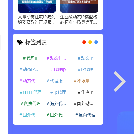
直
大量动态住宅IP怎么
企业级动态IP选型核
户
稳妥获取？正规服务
心标准与场景适配指
商标准和场景适配，
南，这几点最关键
说清楚
标签列表
代理IP
动态住宅IP
动态IP
动态IP代理
代理ip
IP代理
动态代理IP
代理服务器
不限量代理IP
HTTP代理
ip代理
住宅IP
爬虫代理
海外代理ip
国外动态IP
国外代理IP
国外代理ip
反向代理