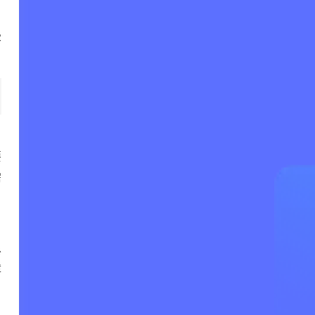
客
要
需
以
障