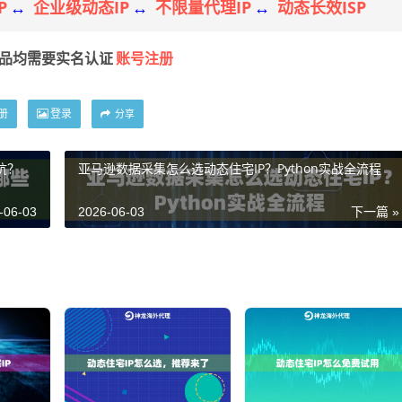
P
企业级动态IP
不限量代理IP
动态长效ISP
↔
↔
↔
账号注册
产品均需要实名认证
册
登录
分享
坑？
亚马逊数据采集怎么选动态住宅IP？Python实战全流程
-06-03
2026-06-03
下一篇 »