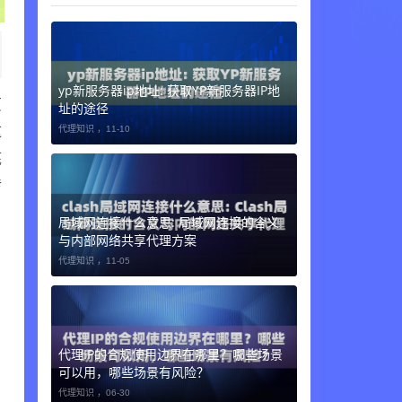
yp新服务器ip地址: 获取YP新服务器IP地
页
址的途径
代理知识 ，
11-10
这
底
传
局域网连接什么意思: 局域网连接的含义
与内部网络共享代理方案
代理知识 ，
11-05
代理IP的合规使用边界在哪里？哪些场景
可以用，哪些场景有风险？
代理知识 ，
06-30