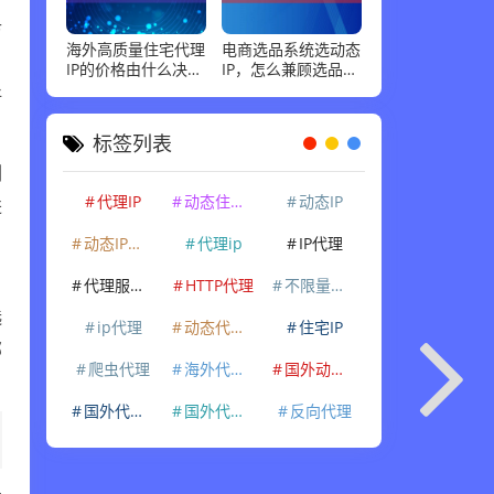
访
海外高质量住宅代理
电商选品系统选动态
，
IP的价格由什么决
IP，怎么兼顾选品调
定？底层资源成本与
研和账号运营需求？
好
轮换机制剖析
标签列表
例
代理IP
动态住宅IP
动态IP
进
自
动态IP代理
代理ip
IP代理
代理服务器
HTTP代理
不限量代理IP
选
ip代理
动态代理IP
住宅IP
部
爬虫代理
海外代理ip
国外动态IP
国外代理IP
国外代理ip
反向代理