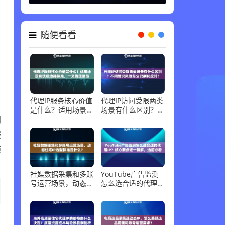
随便看看
代理IP服务核心价值
代理IP访问受限两类
是什么？适用场景和
场景有什么区别？不
优质选择标准，一文
同情况风险怎么识别
网
梳理清楚
和应对？
服
题
社媒数据采集和多账
YouTube广告监测
号运营场景，动态住
怎么选合适的代理
宅IP选型标准是什
IP？核心要点逐一拆
么？
解，选前必看