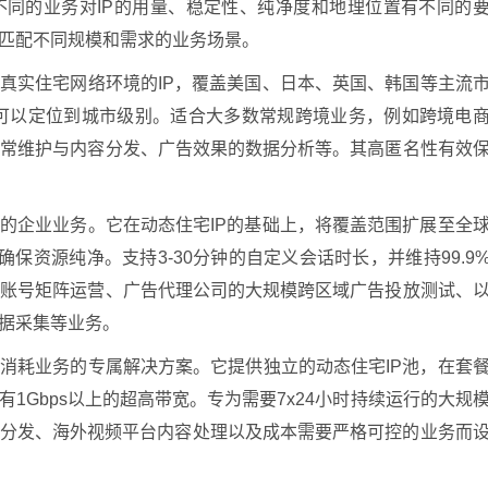
不同的业务对IP的用量、稳定性、纯净度和地理位置有不同的
是匹配不同规模和需求的业务场景。
真实住宅网络环境的IP，覆盖美国、日本、英国、韩国等主流
并可以定位到城市级别。适合大多数常规跨境业务，例如跨境电
日常维护与内容分发、广告效果的数据分析等。其高匿名性有效
的企业业务。它在动态住宅IP的基础上，将覆盖范围扩展至全
确保资源纯净。支持3-30分钟的自定义会话时长，并维持99.9
多账号矩阵运营、广告代理公司的大规模跨区域广告投放测试、
数据采集等业务。
消耗业务的专属解决方案。它提供独立的动态住宅IP池，在套
1Gbps以上的超高带宽。专为需要7x24小时持续运行的大规
容分发、海外视频平台内容处理以及成本需要严格可控的业务而