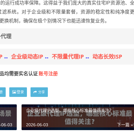
9%的运行成功率保障。这得益于我们庞大的真实住宅IP资源池、
与过滤系统。对于企业级和不限量套餐，资源的稳定性和纯净度
P更换机制，确保在极个别情况下也能迅速恢复业务。
外代理
P
企业级动态IP
不限量代理IP
动态长效ISP
↔
↔
↔
账号注册
产品均需要实名认证
册
登录
分享
企业级代理IP选型，哪些核心标准最值得关注？
-06-03
2026-06-03
下一篇 »