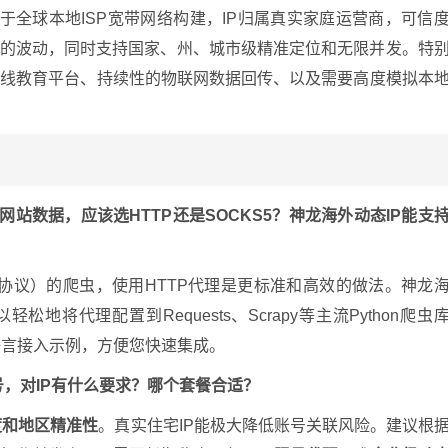
于全球本地ISP宽带网络构建，IP归属真实家庭运营商，可信
来的波动，同时支持国家、州、城市级精准定位和无限并发。特
在线教育平台、持续性的物联网数据回传、以及需要高度模拟本
外网站数据，应该选HTTP还是SOCKS5？神龙海外动态IP能支
PS协议）的爬虫，使用HTTP代理是更标准和高效的做法。神龙
轻松地将代理配置到Requests、Scrapy等主流Python爬虫
种语言接入示例，方便您快速集成。
，对IP有什么要求？哪个套餐合适？
度和地区精准性
。真实住宅IP能极大降低账号关联风险。建议根