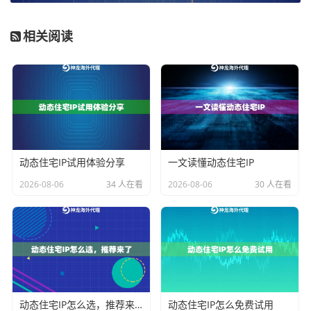
消耗的资源池。这意味着企业可以专注于业务逻辑本
身，而无需担心因流量耗尽或IP数量限制导致业务中
相关阅读
断，实现了成本的可预测与控制。高达1Gbps+的带宽和
99.9%的正常运行率，是保障此类业务高速稳定运行的基
石。
场景二：企业级多账号管理与全球化运营
对于大型跨境电商团队、跨国广告投放公司或金融科技
动态住宅IP试用体验分享
一文读懂动态住宅IP
企业，业务往往需要覆盖全球多个国家和地区，同时管
2026-08-06
34 人在看
2026-08-06
30 人在看
理成百上千个账号。对IP的覆盖广度、纯净度（去重能
力）以及区域定位精度要求极高。
企业级动态住宅IP
正
是为此设计。其覆盖全球200+国家/地区，每日实时去重
超330万IP，确保了资源的广泛性与纯净性，能有效支撑
高并发访问和多账号长期稳定运营，满足企业全球化布
局中对资源一致性和可用性的严苛要求。
动态住宅IP怎么选，推荐来了
动态住宅IP怎么免费试用