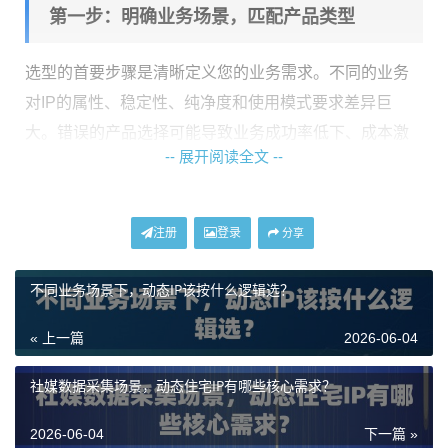
第一步：明确业务场景，匹配产品类型
选型的首要步骤是清晰定义您的业务需求。不同的业务
对IP的属性、稳定性、纯净度和使用模式要求差异巨
大。错误的产品选择可能导致业务成功率低下、成本激
-- 展开阅读全文 --
增甚至账号风险。
以神龙海外动态IP提供的几类典型产品为例，其适配场
注册
登录
景可清晰划分：
分享
场景一：大规模、持续性、高消耗型业务
不同业务场景下，动态IP该按什么逻辑选？
这类业务通常具有数据吞吐量大、运行周期长、并发请
« 上一篇
2026-06-04
求多的特点。例如，长期进行海外市场数据监控、AI训
练数据的大规模采集、或自动化内容生成与分发平台。
社媒数据采集场景，动态住宅IP有哪些核心需求？
对于此类场景，
不限量代理IP
套餐是更优选择。其核心
价值在于提供了一个专属的、不限制IP使用数量和流量
2026-06-04
下一篇 »