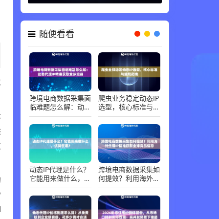
随便看看
求
跨境电商数据采集面
爬虫业务稳定动态IP
临难题怎么解：动态
选型，核心标准与避
代理IP精准获取全球
坑指南
本
竞品
供
支
动态IP代理是什么？
跨境电商数据采集如
它能用来做什么，优
何提效？利用海外代
的
势在哪？
理IP精准获取全球竞
P
品信息
I