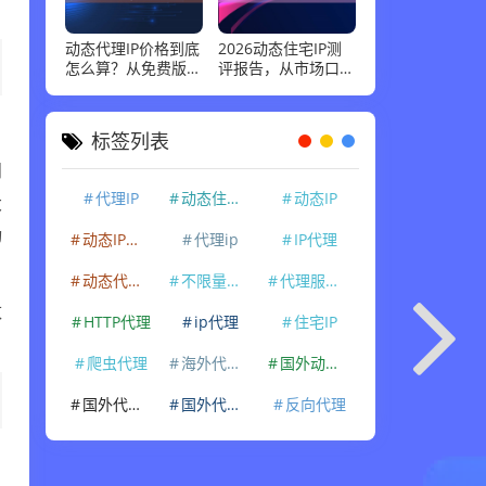
动态代理IP价格到底
2026动态住宅IP测
怎么算？从免费版到
评报告，从市场口碑
企业级套餐，花多少
到实际性能：高并发
钱才合适
场景下谁最稳
标签列表
问
代理IP
动态住宅IP
动态IP
大
动
动态IP代理
代理ip
IP代理
动态代理IP
不限量代理IP
代理服务器
数
HTTP代理
ip代理
住宅IP
爬虫代理
海外代理ip
国外动态IP
国外代理IP
国外代理ip
反向代理