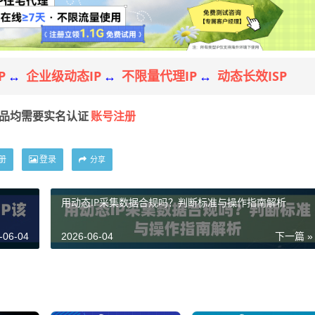
P
企业级动态IP
不限量代理IP
动态长效ISP
↔
↔
↔
账号注册
产品均需要实名认证
册
登录
分享
？
用动态IP采集数据合规吗？判断标准与操作指南解析
-06-04
2026-06-04
下一篇 »