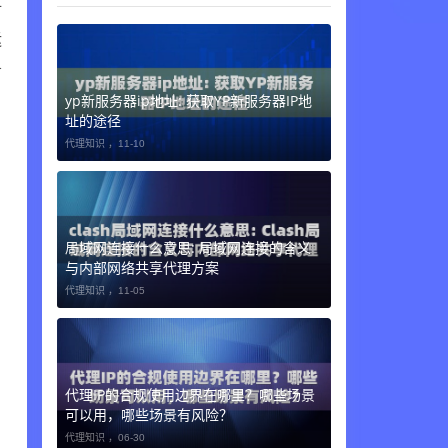
对
运
务
yp新服务器ip地址: 获取YP新服务器IP地
址的途径
代理知识 ，
11-10
局域网连接什么意思: 局域网连接的含义
与内部网络共享代理方案
代理知识 ，
11-05
代理IP的合规使用边界在哪里？哪些场景
可以用，哪些场景有风险？
代理知识 ，
06-30