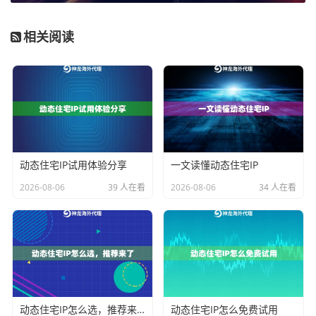
地互联网服务提供商（ISP），在目标服务器看来，这就
像一个普通居民在家上网，可信度极高，能大幅降低被
相关阅读
风控系统直接拦截的概率。
2. 引入动态轮换机制
：即使使用优质住宅IP，长时间用
同一个IP进行高频操作也风险巨大。动态IP服务允许您设
置一个会话时长（例如10分钟、30分钟），时间一到自
动切换到同一地区的新IP。这种模式模拟了用户断线重
连或切换网络的行为，使得单次访问行为离散化，难以
动态住宅IP试用体验分享
一文读懂动态住宅IP
被关联追踪。关键在于，轮换的IP池需要足够大，且IP质
2026-08-06
39 人在看
2026-08-06
34 人在看
量需保持一致，避免换到一个已被污染的IP。
3. 模拟真人行为模式
：技术手段需配合行为策略。这包
括：
控制访问频率与间隔
，在请求间加入随机延时，避
免机械式的固定时间间隔；
模拟完整的用户会话
，而不
只是执行单一动作（如下载或提交）；以及
管理Cookie
动态住宅IP怎么选，推荐来了
动态住宅IP怎么免费试用
和浏览器指纹
，确保每次会话或每个账号使用独立的、