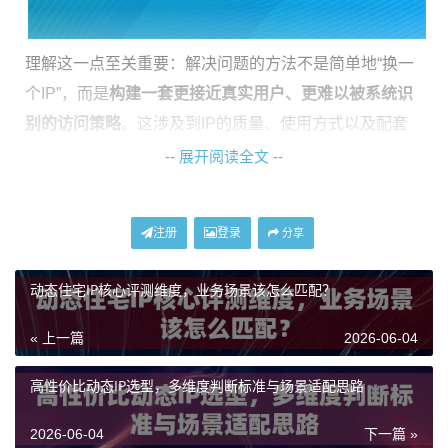
理解这一点至关重要：解决问题的方法不是简单地“换一
个IP”，而是
构建一套更接近真实用户、更难以被系统识
别的访问策略
。这涉及到IP的质量、使用方式以及配套
策略的整体优化。
-- 展开阅读全文 --
核心解决思路：从“有IP”到“会用IP”
注册
登录
分享
要有效解决访问受限问题，需要系统性地从以下几个层
动态住宅IP核心评测维度，业务场景该怎么匹配？
面着手，而不仅仅是寻找一个可用的代理地址。
1. 选用高匿名性与高可信度的IP类型
：这是基础中的基
« 上一篇
2026-06-04
础。目标网站会检测IP的来源。数据中心IP（机房IP）由
高性价比动态IP选型，多维度判断标准与场景适配思路
于被大量用户集中使用，极易被标记和封禁。相比之
下，
住宅IP
来源于真实的家庭宽带网络，其IP段归属于当
2026-06-04
下一篇 »