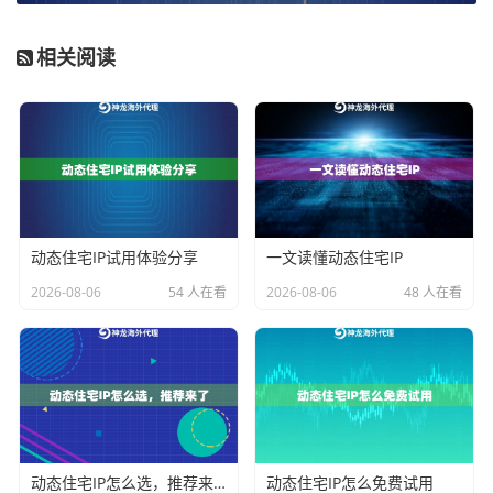
方案至关重要。不同的业务场景对IP的属性、稳定性、
相关阅读
成本和管控粒度有着不同的要求。以下从几个核心维度
对主流方案进行对比，以帮助您做出决策。
1. IP资源类型与真实性
：这是决定代理效果的基础。数
据中心IP成本低但易被识别；而住宅IP（Residential I
P）来源于真实的家庭宽带网络，如
神龙海外动态IP
所提
供的动态住宅IP，其IP地址隶属于当地互联网服务提供商
动态住宅IP试用体验分享
一文读懂动态住宅IP
（ISP），信誉度极高，能最大程度地模拟真实用户，有
2026-08-06
54 人在看
2026-08-06
48 人在看
效降低被屏蔽的概率。
2. 资源管控模式
：主要分为共享池与专属池。共享池成
本较低，但资源存在争用，稳定性和纯净度可能受影
响。专属池或
不限量代理IP
套餐则为用户提供独立的IP资
源池，资源独享，稳定性与纯净度有保障，尤其适合高
并发、长期运行的企业级业务，确保业务的可预测性和
动态住宅IP怎么选，推荐来了
动态住宅IP怎么免费试用