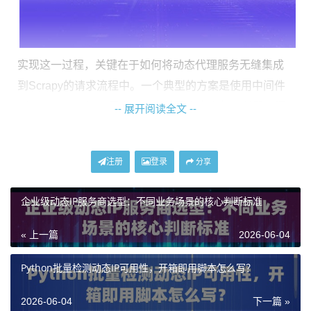
实现这一过程，关键在于如何将动态代理服务无缝集成
到Scrapy的请求流程中。一个典型的方案是使用中间件
（Middleware）。开发者可以编写自定义的下载器中间
-- 展开阅读全文 --
件，在Scrapy引擎向目标网站发送每一个请求之前，动
态地从代理IP服务商提供的API接口获取一个新鲜的、可
注册
登录
分享
用的代理IP，并将其设置为该请求的代理。这样，Scrap
y的每一次请求都可能通过一个全新的、来自不同地区真
企业级动态IP服务商选型：不同业务场景的核心判断标准
实住宅网络的IP地址发出，极大地模拟了真实用户的地
理分布和访问行为。
« 上一篇
2026-06-04
主流动态IP代理方案深度对比
Python批量检测动态IP可用性，开箱即用脚本怎么写？
2026-06-04
下一篇 »
面对市场上众多的代理IP服务，选择适合Scrapy项目的