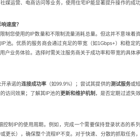
社媒运营、电商访问等业务，使用住宅IP能显著提升操作的成
影响速度？
不限制您使用的IP数量和不限制流量消耗总量。但这并不意味着
P池。优质的服务商会通过充足的带宽（如1Gbps+）和稳定
保用户业务体验。选择时需关注服务商关于成功率和带宽的具体
？
公开承诺的
连接成功率
（如99.9%）；尝试其提供的
测试服务
或
的访问效果；了解其IP池的
更新和维护机制
，是否定期过滤失
细控制IP的使用周期。例如，完成一个需要保持登录状态的系
钟或更长），确保整个流程IP不变。对于快速、分散的抓取任务