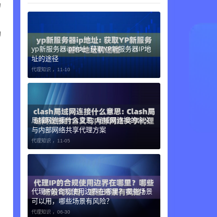
场
，
动
yp新服务器ip地址: 获取YP新服务器IP地
址的途径
代理知识 ，
11-10
局域网连接什么意思: 局域网连接的含义
与内部网络共享代理方案
代理知识 ，
11-05
代理IP的合规使用边界在哪里？哪些场景
可以用，哪些场景有风险？
代理知识 ，
06-30