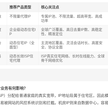
推荐产品类型
核心关注点
数
不限量代理IP
专属IP池、不限流量、超高带宽、高成
功率
度
企业级动态住宅I
全球广泛覆盖、高日去重IP数、高稳定
P
性、精准定位
价
动态住宅IP（全
主流地区覆盖、灵活会话时长、高匿安
面型）
全、协议全面
络
动态长效ISP住
ISP真实住宅网络、长时在线能力、全球
宅代理
骨干网络优化
对业务有何影响？
ISP）分配给普通家庭的真实宽带，IP地址段属于住宅区，因此
易被网站的风控系统识别和拦截。机房IP则来自数据中心，容