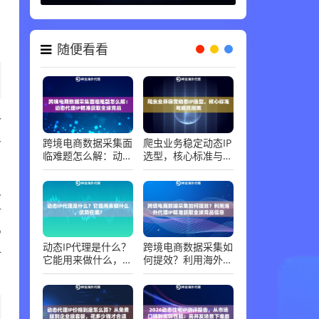
随便看看
个
多
跨境电商数据采集面
爬虫业务稳定动态IP
临难题怎么解：动态
选型，核心标准与避
代理IP精准获取全球
坑指南
竞品
么
访
P
动态IP代理是什么？
跨境电商数据采集如
时
它能用来做什么，优
何提效？利用海外代
势在哪？
理IP精准获取全球竞
品信息