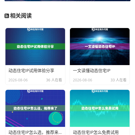
身，而无需担心IP耗尽或流量超标导致业务中断，实现
相关阅读
了成本的可控与可预期。
相比之下，对于业务范围覆盖全球多个市场的企业，例
如大型跨境电商集团或国际广告代理公司，IP池的
地理
覆盖广度
和
纯净度
则更为重要。企业级动态住宅IP套餐
通常覆盖全球200多个国家和地区，每日提供海量实时去
重IP，确保资源的广泛性和纯净性，能够支持企业在全
动态住宅IP试用体验分享
一文读懂动态住宅IP
球范围内进行高并发访问和多账号精细化运营。
2026-08-06
36 人在看
2026-08-06
33 人在看
维度二：业务场景的精准匹配
不同的业务场景对IP的属性、时效和定位精度有着截然
不同的要求。选型的核心在于理解业务本质，并选择最
能满足其特定需求的产品特性。
动态住宅IP怎么选，推荐来了
动态住宅IP怎么免费试用