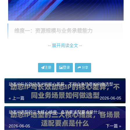
维度一：资源规模与业务承载能力
-- 展开阅读全文 --
企业业务的规模直接决定了其对IP资源池的需求量级。
一个资源充沛、独立且可弹性扩展的IP池是业务稳定运
行的基石。这主要考察两个核心指标：
IP池的专属性与
注册
登录
分享
规模
，以及
流量与带宽的承载上限
。
动态IP与长效动态IP的核心差异，不同业务场景如何做选型
对于需要长期运行、高并发请求或大数据量传输的业
务，例如大规模的市场数据采集、AI训练数据获取或持
« 上一篇
2026-06-05
续性的内容分发平台，IP资源的消耗是巨大的。选择
不
限量代理IP
套餐成为关键。这类方案提供专属的IP池，在
动态IP选型的三大核心维度，各场景适配要点是什么
有效期内不限制IP使用数量和流量消耗，并配备1Gbps以
2026-06-05
下一篇 »
上的超高带宽。这意味着企业可以专注于业务逻辑本