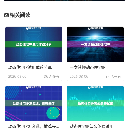
第二，严格遵守目标网站的访问频率限制。
即使是对公
开数据的采集，也应以不干扰网站正常运作为前提。通
相关阅读
过设置合理的请求间隔、使用轮换IP池来分散请求压
力，是体现技术善意的重要方式。神龙海外动态IP的不
限量代理IP套餐，提供专属IP池和超高带宽，正是为了支
撑这种需要长期、稳定、且需控制请求频率的业务场
景，确保采集行为既高效又友好。
第三，尊重数据版权与个人隐私。
采集到的数据在使用
动态住宅IP试用体验分享
一文读懂动态住宅IP
和存储时，必须注意其版权归属，避免直接用于商业牟
2026-08-06
36 人在看
2026-08-06
34 人在看
利。任何可能包含个人信息的数据，都必须按照相关法
规（如GDPR、CCPA等）进行脱敏处理或获得用户同
意。
第四，使用可靠且合规的代理服务。
代理服务的属性直
接影响采集行为的合规性评估。使用数据中心IP进行大
动态住宅IP怎么选，推荐来了
动态住宅IP怎么免费试用
规模采集容易被识别和封禁，而来自真实家庭宽带的
动