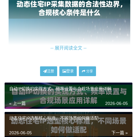
-- 展开阅读全文 --
合规采集的核心条件
注册
登录
分享
要实现合规的数据采集，需要满足几个核心条件，这些
条件共同构成了业务安全的护城河。
自动IP切换的实现方式、频率设置与合规场景应用详解
第一，获取明确的授权或确保目标数据为公开可获取。
« 上一篇
2026-06-05
这是合规的基石。对于明确禁止爬虫的网站，或需要登
录才能访问的非公开数据，未经许可的采集即构成违
动态住宅IP选型核心标准，不同场景如何做适配
规。
2026-06-05
下一篇 »