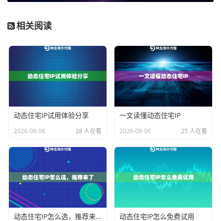
可信度与
较高
极高
，更贴近终端用户
纯净度
相关阅读
典型会话
1分钟 - 2小时
数小时至长期在线（可
时长
（可调）
自定义周期）
适用业务
规避频率限制，
维持稳定会话，保证业
重心
分散访问
务连续性
以神龙海外动态IP的产品为例：其“动态住宅IP”产品完美
体现了动态IP的特性，支持在1-120分钟内灵活设置会话
动态住宅IP试用体验分享
一文读懂动态住宅IP
时长，覆盖美、日、英等热门地区，适合需要频繁更换I
2026-08-06
28 人在看
2026-08-06
25 人在看
P以应对检查的业务。而“动态长效ISP住宅代理”则代表
了后者，它基于全球本地ISP宽带网络构建，单IP支持长
期在线，连接成功率高达99.9%，且不限流量消耗，专为
需要稳定、可信网络环境的长期任务设计。
关键选型逻辑：从业务需求出发
动态住宅IP怎么选，推荐来了
动态住宅IP怎么免费试用