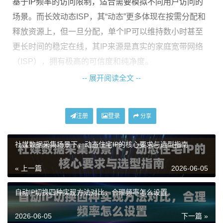
基于IP频率的访问限制，适合需要模拟不同用户访问的
场景。而长效动态ISP，其“动态”更多体现在按需分配和
释放资源上，但一旦分配，单个IP可以维持数小时甚至
更长时间的稳定在线，其IP来源是真实的家庭宽带网络
（ISP），拥有极高的可信度和纯净度。
-- 展开阅读全文 --
深入剖析：核心差异对比
为了更清晰地展示，我们可以从几个关键维度进行对
注册
登录
分享
比：
社媒数据采集场景下，动态住宅IP的核心要求与选型指南
对比维度
动态IP
长效动态ISP
« 上一篇
2026-06-05
IP核心属
轮换频繁，模拟
稳定长效，模拟真实长
性
多用户
期用户
自动IP切换四种实现方法对比，合理频率怎么设置
网络环境
住宅/数据中心
真实家庭ISP宽带网络
网络
2026-06-05
下一篇 »