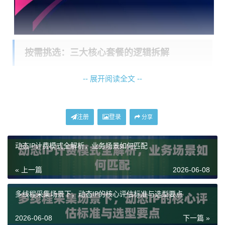
按需挑选：三大核心套餐的逻辑拆解
-- 展开阅读全文 --
面对不同的业务需求，一刀切的方案往往成本高昂或效
果不佳。神龙海外动态IP提供了阶梯化的产品设计，用
户可根据自身业务的核心诉求进行精准匹配。
注册
登录
分享
场景一：追求成本确定性与资源无限制
– 选择
不限量代
动态IP计费模式全解析，业务场景如何匹配
理IP
。当您的业务具有长期性、高频次、大流量的特征
时，按量计费可能产生不可控的成本。此套餐提供专属I
« 上一篇
2026-06-08
P池，在有效期内不限制使用的IP数量和流量消耗，并配
备超高带宽。这特别适合需要7x24小时持续运行的数据
多线程采集场景下，动态IP的核心评估标准与选型要点
采集、自动化内容分发、大规模AI数据训练回传等场
2026-06-08
下一篇 »
景。它将可变成本转化为固定成本，让长期预算变得清