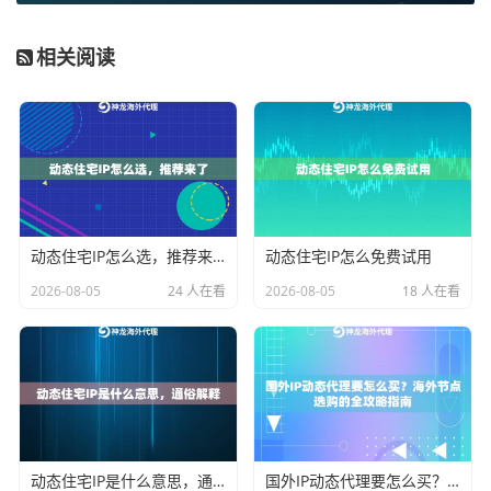
晰可控。
相关阅读
场景二：企业级业务与全球化布局
– 选择
企业级动态住
宅IP
。如果您的业务覆盖市场广泛，对IP的纯净度、地区
覆盖的全面性以及高并发下的稳定性有极致要求，此套
餐是更优解。它覆盖全球超过200个国家地区，每日提供
海量去重IP，支持从国家到城市的精准定位，并能自定
义会话时长以适应复杂的业务节奏。适合大型跨境电商
动态住宅IP怎么选，推荐来了
动态住宅IP怎么免费试用
的多账号管理、广告代理公司的规模化投放测试、以及
2026-08-05
24 人在看
2026-08-05
18 人在看
金融科技企业的海外风控数据采集等严肃业务。
场景三：常规海外运营与精准区域适配
– 选择
动态住宅I
P
。对于大多数日常的海外业务，如跨境电商店铺的日常
管理、社交媒体内容的发布与互动、区域性的市场调研
与广告效果分析等，全面型套餐在成本与性能间取得了
良好平衡。它覆盖美、日、英、韩等主流市场，支持灵
动态住宅IP是什么意思，通俗解释
国外IP动态代理要怎么买？海外节点选购的全攻略指南