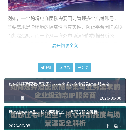
例如，一个跨境电商团队需要同时管理多个店铺账号，
首要需求是IP环境的隔离性与真实性，防止平台因IP关联
而判定违规。而一个从事海外市场调研的数据分析公
司，其需求则更侧重于IP池的规模、轮换的灵活性以及
-- 展开阅读全文 --
请求的成功率，以确保大规模、持续的数据抓取能够顺
利进行。广告投放团队则对IP的地理位置精准度、纯净
注册
登录
分享
度以及并发稳定性有极高要求，以确保广告测试与投放
的效果数据真实可靠。清晰定义这些场景，是后续所有
如何选择适配数据采集与业务需求的企业级动态IP服务商
选型决策的基石。
« 上一篇
2026-06-08
动态IP产品选型的关键维度
动态住宅IP选型：核心评测维度与场景适配全解析
面对市场上琳琅满目的动态IP产品，企业需要一套系统
2026-06-08
下一篇 »
化的梳理框架。基于核心业务场景，我们可以从以下几