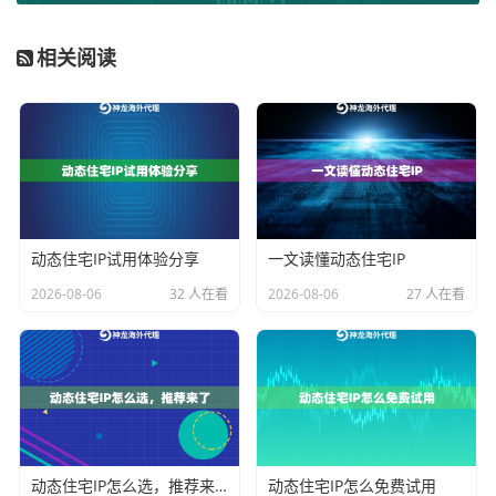
个关键维度进行考量，这些维度直接决定了代理服务能
相关阅读
否与企业业务无缝契合并发挥最大效能。
1. IP资源属性与规模：
这是最根本的维度。IP资源主要
分为数据中心IP、住宅IP和移动IP。对于企业级业务，尤
其是涉及账号安全、平台访问的场景，
住宅IP因其源自
真实家庭宽带，可信度最高
，是首选。资源规模则体现
在IP池的大小和去重能力上。例如，
神龙海外动态IP
的企
动态住宅IP试用体验分享
一文读懂动态住宅IP
业级动态住宅IP套餐，提供每日实时去重超330万IP的庞
2026-08-06
32 人在看
2026-08-06
27 人在看
大资源池，这为高并发、防封禁的业务提供了坚实基
础。而不限量代理IP套餐则提供专属IP池，不限制IP使用
数量，特别适合成本敏感且流量消耗巨大的长期任务。
2. 地理定位精准度与覆盖范围：
业务的目标市场决定了I
P的地理需求。是只需要美国、日本等主流国家，还是需
要覆盖全球200多个国家地区？是否需要精确到州或城市
动态住宅IP怎么选，推荐来了
动态住宅IP怎么免费试用