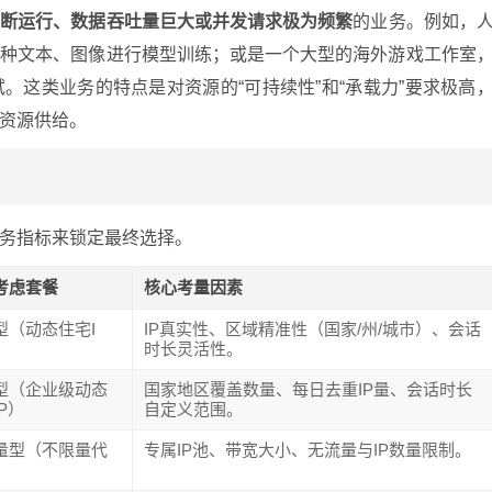
间断运行、数据吞吐量巨大或并发请求极为频繁
的业务。例如，
语种文本、图像进行模型训练；或是一个大型的海外游戏工作室
。这类业务的特点是对资源的“可持续性”和“承载力”要求极高
资源供给。
务指标来锁定最终选择。
考虑套餐
核心考量因素
型（动态住宅I
IP真实性、区域精准性（国家/州/城市）、会话
时长灵活性。
型（企业级动态
国家地区覆盖数量、每日去重IP量、会话时长
P）
自定义范围。
量型（不限量代
专属IP池、带宽大小、无流量与IP数量限制。
）