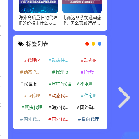
海外高质量住宅代理
电商选品系统选动态
、
IP的价格由什么决
IP，怎么兼顾选品调
跨
定？底层资源成本与
研和账号运营需求？
轮换机制剖析
k
标签列表
号
代理IP
动态住宅IP
动态IP
动态IP代理
代理ip
IP代理
全
代理服务器
HTTP代理
不限量代理IP
多
ip代理
动态代理IP
住宅IP
户
控
爬虫代理
海外代理ip
国外动态IP
国外代理IP
国外代理ip
反向代理
备