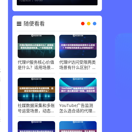
代理知识 ，
06-30
随便看看
，
代理IP服务核心价值
代理IP访问受限两类
是什么？适用场景和
场景有什么区别？不
龙
优质选择标准，一文
同情况风险怎么识别
梳理清楚
和应对？
提
社媒数据采集和多账
YouTube广告监测
号运营场景，动态住
怎么选合适的代理
宅IP选型标准是什
IP？核心要点逐一拆
差
么？
解，选前必看