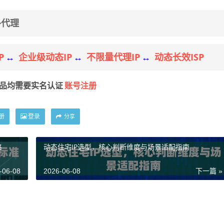
外代理
P
企业级动态IP
不限量代理IP
动态长效ISP
↔
↔
↔
账号注册
产品均需要实名认证
册
登录
分享
路
动态住宅IP选型，核心判断维度与场景适配指南
-06-08
2026-06-08
下一篇 »