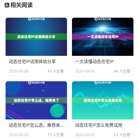
相关阅读
（代理类）。当您调用代理对象的方法时，调用会被转
发到一个统一的处理器（InvocationHandler）中。在这
里，您可以插入自定义逻辑，例如，在发起实际网络请
求前，将请求路由到
神龙海外动态IP
的代理服务器。这
种方式的优势是无需引入额外依赖，但限制是只能代理
接口。
动态住宅IP试用体验分享
一文读懂动态住宅IP
基于CGLIB的字节码增强代理
则了接口的限制。它通过
2026-08-06
43 人在看
2026-08-06
44 人在看
动态生成被代理类的子类来实现代理。即使目标类没有
实现任何接口，也能被代理。CGLIB在方法拦截器（Met
hodInterceptor）中提供了类似的控制点。对于需要代理
复杂类库（这些类库可能没有定义接口）的网络客户
端，CGLIB是一个强有力的工具。在选择时，如果您的
网络请求客户端是基于接口设计的（例如使用某些HTTP
动态住宅IP怎么选，推荐来了
动态住宅IP怎么免费试用
客户端库的接口），JDK代理足够且轻量；如果需要更
2026-08-05
75 人在看
2026-08-05
63 人在看