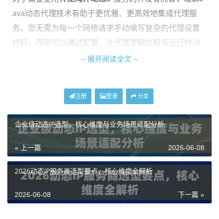
ava动态代理技术有助于更优雅、更高效地集成代理服
务。您无需为每一个网络请求手动编写复杂的代理设置
代码，而是可以通过配置，让代理逻辑在程序运行时动
态地附加到您的网络客户端上。这种方式不仅提升了代
-- 展开阅读全文 --
码的可维护性，也使得在不同代理IP模式（如动态住宅IP
或长效ISP代理）之间切换变得更加便捷。
注册
登录
分享
主流Java动态代理技术剖析
企业级动态IP选型，核心维度与业务场景适配分析
Java中实现动态代理主要有两种核心方式：基于JDK原
« 上一篇
2026-06-08
生接口的代理和基于第三方库（如CGLIB）的代理。它
们各有特点，适用于不同的业务场景。
2026动态IP服务商选型要点，核心维度全解析
基于JDK的动态代理
是Java标准库的一部分。它要求被
2026-06-08
下一篇 »
代理的对象必须实现至少一个接口。其工作原理是，在
运行时，JDK会动态生成一个实现了指定接口的新类