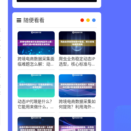
代理知识 ，
06-30
随便看看
类
及
置
风
跨境电商数据采集面
爬虫业务稳定动态IP
临难题怎么解：动态
选型，核心标准与避
代理IP精准获取全球
坑指南
不
竞品
决
环
动态IP代理是什么？
跨境电商数据采集如
它能用来做什么，优
何提效？利用海外代
势在哪？
理IP精准获取全球竞
品信息