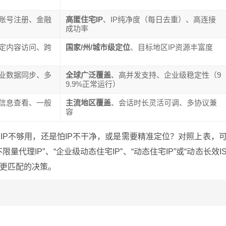
账号注册、金融
高匿住宅IP
、IP纯净度（每日去重）、高连接
成功率
定内容访问、跨
国家/州/城市级定位
、目标地区IP资源丰富度
业数据同步、多
全球广泛覆盖
、高并发支持、企业级稳定性（9
9.9%正常运行）
信息查看、一般
主流地区覆盖
、会话时长灵活可调、多协议兼
容
IP不够用，还是怕IP不干净，或是需要精准定位？对照上表，
代理IP”、“企业级动态住宅IP”、“动态住宅IP”或“动态长效I
出更匹配的决策。