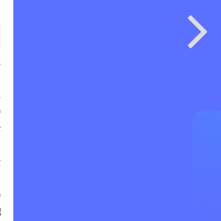
平
普
营
全
它
营
城