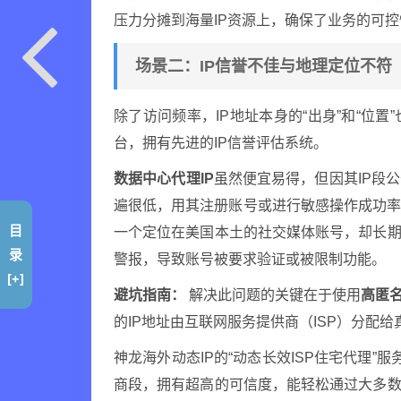
压力分摊到海量IP资源上，确保了业务的可
场景二：IP信誉不佳与地理定位不符
除了访问频率，IP地址本身的“出身”和“位
台，拥有先进的IP信誉评估系统。
数据中心代理IP
虽然便宜易得，但因其IP段
遍很低，用其注册账号或进行敏感操作成功
目
一个定位在美国本土的社交媒体账号，却长期
录
警报，导致账号被要求验证或被限制功能。
[+]
避坑指南：
解决此问题的关键在于使用
高匿
的IP地址由互联网服务提供商（ISP）分配
神龙海外动态IP的“动态长效ISP住宅代理”
商段，拥有超高的可信度，能轻松通过大多数