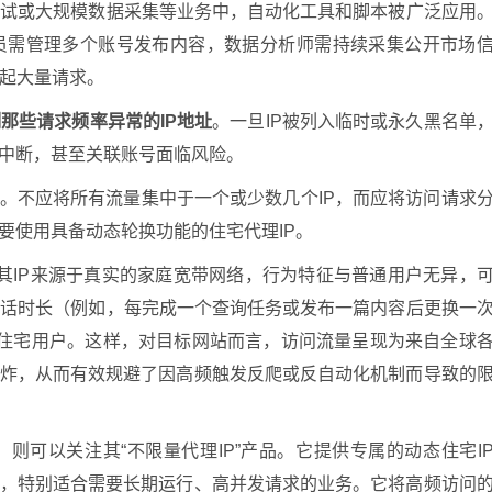
测试或大规模数据采集等业务中，自动化工具和脚本被广泛应用
员需管理多个账号发布内容，数据分析师需持续采集公开市场
起大量请求。
那些请求频率异常的IP地址
。一旦IP被列入临时或永久黑名单
务中断，甚至关联账号面临风险。
”。不应将所有流量集中于一个或少数几个IP，而应将访问请求
要使用具备动态轮换功能的住宅代理IP。
例，其IP来源于真实的家庭宽带网络，行为特征与普通用户无异，
会话时长（例如，每完成一个查询任务或发布一篇内容后更换一
”的住宅用户。这样，对目标网站而言，访问流量呈现为来自全球
轰炸，从而有效规避了因高频触发反爬或反自动化机制而导致的
则可以关注其“不限量代理IP”产品。它提供专属的动态住宅I
耗，特别适合需要长期运行、高并发请求的业务。它将高频访问