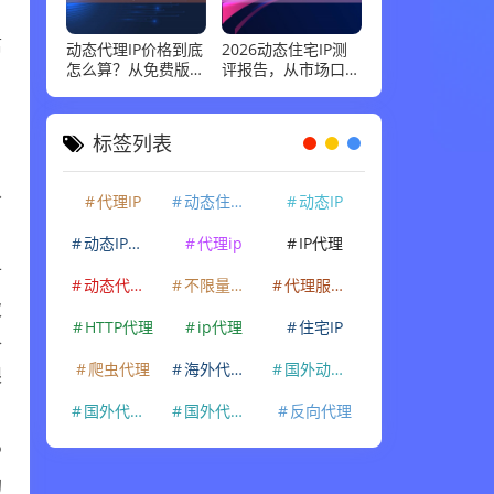
。
信
动态代理IP价格到底
2026动态住宅IP测
怎么算？从免费版到
评报告，从市场口碑
企业级套餐，花多少
到实际性能：高并发
钱才合适
场景下谁最稳
，
标签列表
分
代理IP
动态住宅IP
动态IP
动态IP代理
代理ip
IP代理
可
动态代理IP
不限量代理IP
代理服务器
次
HTTP代理
ip代理
住宅IP
各
限
爬虫代理
海外代理ip
国外动态IP
国外代理IP
国外代理ip
反向代理
P
的