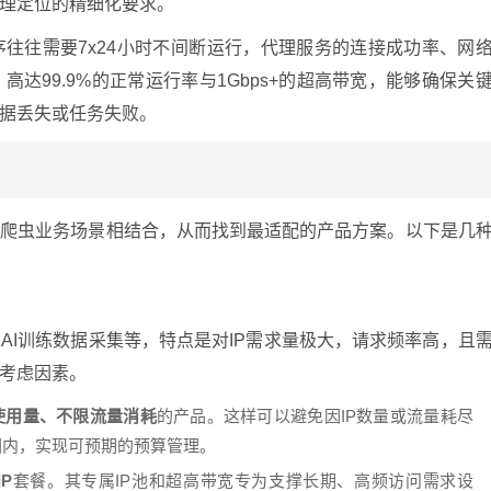
理定位的精细化要求。
往往需要7x24小时不间断运行，代理服务的连接成功率、网
达99.9%的正常运行率与1Gbps+的超高带宽，能够确保关
据丢失或任务失败。
的爬虫业务场景相结合，从而找到最适配的产品方案。以下是几
AI训练数据采集等，特点是对IP需求量极大，请求频率高，且
考虑因素。
P使用量、不限流量消耗
的产品。这样可以避免因IP数量或流量耗尽
围内，实现可预期的预算管理。
P
套餐。其专属IP池和超高带宽专为支撑长期、高频访问需求设