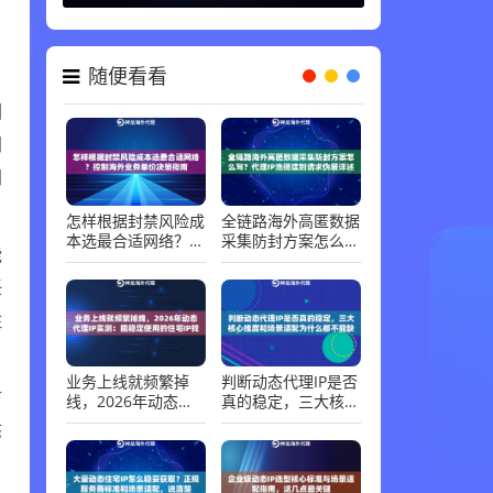
随便看看
因
网
网
怎样根据封禁风险成
全链路海外高匿数据
本选最合适网络？控
采集防封方案怎么
能
制海外业务单价决策
写？代理IP池搭建到
指南
请求伪装详述
任
住
业务上线就频繁掉
判断动态代理IP是否
访
线，2026年动态代
真的稳定，三大核心
理IP实测：能稳定使
维度和场景适配为什
态
用的住宅IP找到了
么都不能缺
、