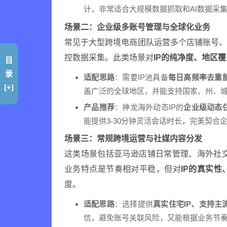
计，非常适合大规模数据抓取和AI数据采
场景二：企业级多账号管理与全球化业务
常见于大型跨境电商团队运营多个店铺账号
控数据采集。此类场景对
IP的纯净度、地区
目
录
适配思路
：需要IP池具备
每日高频率去重
[+]
盖广泛的全球地区，并能支持国家、州、
产品推荐
：神龙海外动态IP的
企业级动态住
能提供3-30分钟灵活会话时长，完美契
场景三：常规跨境运营与社媒内容分发
这类场景包括亚马逊店铺日常管理、海外社交媒体（
业务特点是节奏相对平稳，但对
IP的真实
度。
适配思路
：选择提供
真实住宅IP、支持主
信，避免账号关联风险，又能根据业务节奏