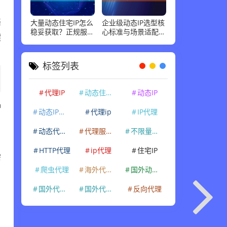
络
大量动态住宅IP怎么
企业级动态IP选型核
稳妥获取？正规服务
心标准与场景适配指
键
商标准和场景适配，
南，这几点最关键
说清楚
标签列表
代理IP
动态住宅IP
动态IP
种
动态IP代理
代理ip
IP代理
动态代理IP
代理服务器
不限量代理IP
HTTP代理
ip代理
住宅IP
需
爬虫代理
海外代理ip
国外动态IP
国外代理IP
国外代理ip
反向代理