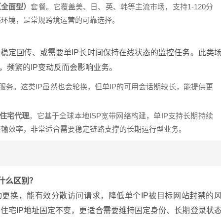
（全面型）
套餐。它覆盖美、日、英、韩等主流市场，支持1-120分
络环境，是常规跨境运营的可靠选择。
稳定回传、或需要单IP长时间保持在线状态的监控任务。此类
，频繁的IP变动反而会影响业务。
服务。这类IP虽然也会轮换，但单IP的可用会话期较长，能提供更
。
P住宅代理
。它基于全球本地ISP宽带网络构建，单IP支持长期持续
传输效率，非常适合需要稳定链路支撑的长期运行型业务。
有什么区别？
自动更换，能有效分散访问请求，降低单个IP被目标网站封禁的
住宅IP地址固定不变，更适合需要维持固定身份、长期登录状