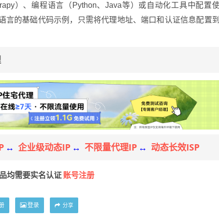
py）、编程语言（Python、Java等）或自动化工具中配置
种语言的基础代码示例，只需将代理地址、端口和认证信息配置
理
P
企业级动态IP
不限量代理IP
动态长效ISP
↔
↔
↔
账号注册
产品均需要实名认证
册
登录
分享