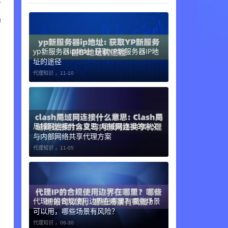
访
场
自
yp新服务器ip地址: 获取YP新服务器IP地
址的途径
代理知识 ，
11-10
局域网连接什么意思: 局域网连接的含义
与内部网络共享代理方案
代理知识 ，
11-05
代理IP的合规使用边界在哪里？哪些场景
可以用，哪些场景有风险？
代理知识 ，
06-30