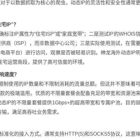
对于以数据抓取为核心的爬虫，动态IP的灵活性和安全性通常
宅IP”？
注IP属性为“住宅ISP”或“家庭宽带”；二是测试IP的WHOIS
供商（ISP），而非数据中心公司；三是实际使用测试，在需
电商平台）进行访问，观察是否被轻易识别。神龙海外动态IP
属住宅运营商段，提供了高可信度的环境。
影响速度？
，不限制使用的IP数量和不限制消耗的流量总额。但这并不意味着
条款的极端滥用。优质的不限量套餐会配备充足的带宽和资源池
IP的不限量套餐提供1Gbps+的超高带宽和专属IP池，目的
速传输，满足高吞吐业务需求。
标准化的接入方式。通常支持HTTP(S)和SOCKS5协议，这意