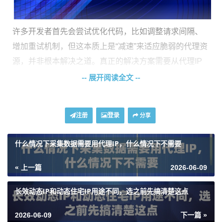
许多开发者首先会尝试优化代码，比如调整请求间隔、
增加重试机制，但这本质上是“减速”来适应脆弱的代理资
源，并非根本解决之道。真正的解决方案需要从代理IP
的供给端入手，寻找能够支撑高强度、持续性并发访问
-- 展开阅读全文 --
的代理服务。这要求代理IP不仅要有庞大的数量基础，
更要在纯净度、稳定性和调度效率上满足苛刻的要求。
注册
登录
分享
如何选择匹配高并发爬虫的代理IP服务
什么情况下采集数据需要用代理IP，什么情况下不需要
面对高并发爬虫的需求，选择代理IP服务不能只看IP数
« 上一篇
2026-06-09
量，更需要一个系统化的评估框架。
IP池的专属性与规
模
至关重要。共享IP池在高峰期容易资源枯竭，导致线
长效动态IP和动态住宅IP用途不同，选之前先搞清楚这点
程等待。像神龙海外动态IP提供的“不限量代理IP”套餐，
2026-06-09
下一篇 »
为用户配备专属的动态住宅IP池，资源独立使用，从根