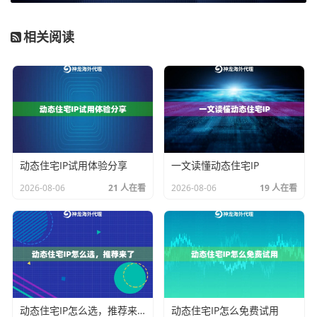
本上避免了多用户争抢带来的不稳定。其拥有的9000万
相关阅读
+海量资源，为持续高频的访问需求提供了坚实的数量基
础。
网络带宽与成功率
是硬性指标。高并发意味着巨大的数
据吞吐量，1Gbps以上的超高带宽是保证数据高速传输
不卡顿的前提。99.9%以上的连接成功率保证了爬虫任务
不会因网络波动而频繁中断，这对于自动化运行的业务
动态住宅IP试用体验分享
一文读懂动态住宅IP
连续性极为关键。
2026-08-06
21 人在看
2026-08-06
19 人在看
需要考虑
IP的属性和管理灵活性
评估
关键要求
对高并发爬虫的意义
维度
资源
专属IP池，海量真实住
避免资源竞争，提供
规模
宅IP
充足、可信的出口IP
与性
动态住宅IP怎么选，推荐来了
动态住宅IP怎么免费试用
质