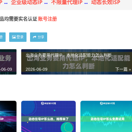
P
企业级动态IP
不限量代理IP
动态长效ISP
↔
↔
↔
账号注册
产品均需要实名认证
册
登录
分享
出海业务要用代理IP，本地化适配能力怎么判断
-06-09
2026-06-09
下一篇 »