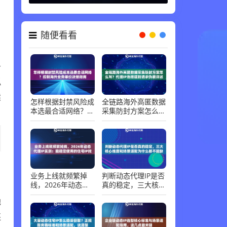
随便看看
。
于
拟
续
怎样根据封禁风险成
全链路海外高匿数据
本选最合适网络？控
采集防封方案怎么
制海外业务单价决策
写？代理IP池搭建到
指南
请求伪装详述
。
业务上线就频繁掉
判断动态代理IP是否
线，2026年动态代
真的稳定，三大核心
理IP实测：能稳定使
维度和场景适配为什
地
用的住宅IP找到了
么都不能缺
还