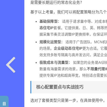
是需要长期运行的常态化业务？
基于以上考量，我们可以将配置策略分为几个
基础保障型：
适用于请求量中等、对成本
态住宅IP
套餐。它提供美、日、英、韩等热门
据采集节奏灵活调整IP更换频率，在保证
规模化运营型：
适用于广告团队、MCN
的场景。
企业级动态住宅IP
更为合适。它覆
效支持多账号隔离与高并发访问，满足企
极致成本与流量型：
如果您的业务是AI训
数量有海量需求的场景，那么
不限量代理I
提供专属IP池和超高带宽，特别适合需要
核心配置要点与实战技巧
选对了套餐类型只是第一步，在具体使用中，
目