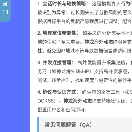
录
1. 会话时长与轮换策略：
这是模拟真人行为
[+]
被识别为异常；过长则失去了分散风险的意义
根据目标平台的反爬严厉程度进行调整。配合
2. 地理定位精准性：
如果您的分析需要本地化
地的住宅IP至关重要。
神龙海外动态IP
服务支
性，避免因IP地域不符导致数据偏差或访问限
3. 并发连接管理：
高并发能提升采集速度，但
务商（如神龙海外动态IP）支持高并发承载
测试，逐步提升，找到速度与稳定性的最佳平
4. 协议与认证方式：
确保您的采集工具（如Scr
OCKS5）。
神龙海外动态IP
支持账密认证，
配置用户名和密码即可。
常见问题解答（QA）