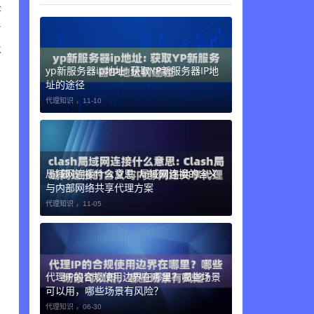
是
台
永
yp新服务器ip地址: 获取YP新服务器IP地
址的途径
代理知识 ，
11-10
局域网连接什么意思: 局域网连接的含义
与内部网络共享代理方案
代理知识 ，
11-05
代理IP的合规使用边界在哪里？哪些场景
可以用，哪些场景有风险？
代理知识 ，
06-30