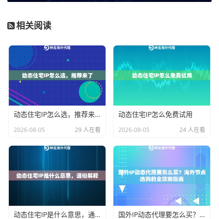
你对IP环境有哪些硬性要求？
是否需要IP来自特定国家
甚至城市？是否需要IP具备长期稳定的在线能力？对并
相关阅读
发请求的数量和速度要求有多高？
理清这些问题，才能避免“用大炮打蚊子”或“用小船渡重
洋”的尴尬。
如何根据业务场景匹配代理IP类型
动态住宅IP怎么选，推荐来了
动态住宅IP怎么免费试用
以神龙海外动态IP提供的服务为例，我们可以清晰地看
2026-08-05
29 人在看
2026-08-05
24 人在看
到不同产品设计正是为了应对差异化的需求。下面通过
一个简表来对比核心套餐的适用逻辑：
您的业务特征
推
核心匹配逻辑
荐
套
餐
类
动态住宅IP是什么意思，通俗解释
国外IP动态代理要怎么买？海外节点选购的全攻略指南
型