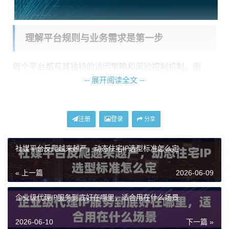
理解平台规则与业务需求是第一步
每个平台都有其独特的访问策略和风险控制机制。例
-- 展开阅读全文 --
如，一个电商平台可能对频繁更换IP的订单行为格外敏
感，而一个社交媒体平台则更关注注册和登录环境的真
实性。在选择代理IP前，必须明确：
注册
登录
分享
你的核心操作平台是什么？
是亚马逊、TikTok Shop这类
社媒平台反爬越来越严，动态住宅IP选型标准怎么定
电商平台，还是Facebook、Instagram等社交媒体，或是
需要大规模采集数据的公开网站？
« 上一篇
2026-06-09
你的具体操作行为是什么？
是日常的商品上架管理、广
企业级代理IP服务到底好在哪里，适合用在什么场景
告效果查看，还是大规模的账号注册、内容发布，亦或
是持续不断的数据抓取？
2026-06-10
下一篇 »