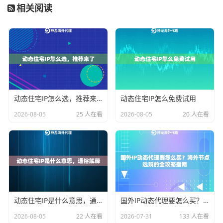
相关阅读
持登录状态的采集，则可设置长达数小时甚至更长的会
话。我们的服务支持在1分钟到30分钟甚至120分钟内自
定义，这让你能根据业务节奏精细调控。
3. 资源规模与成本模式：
如果你的采集任务量大、运行
时间长，需要关注IP池大小和计费方式。小池子容易IP枯
竭。对于长期、高频业务，
不限量代理IP
套餐提供了更
动态住宅IP怎么选，推荐来了
动态住宅IP怎么免费试用
优的成本预期。它在有效期内不限制使用的IP数量和流
2026-08-05
25 人在看
2026-08-05
20 人在看
量消耗，拥有专属IP池，特别适合大规模、持续性的数
据抓取和自动化任务，避免了因流量或IP次数耗尽导致
业务中断的尴尬。
4. 地理位置精准度：
很多数据具有地域性。你需要代理I
P能
精准定位到特定国家、州甚至城市
。我们的服务支持
动态住宅IP是什么意思，通俗解释
国外IP动态代理要怎么买？海外节点选购的全攻略指南
国家/地区、州、城市级别的定位，这对于需要获取本地
2026-08-05
22 人在看
2026-07-31
133 人在看
化内容、进行区域市场调研或模拟特定地区用户行为至