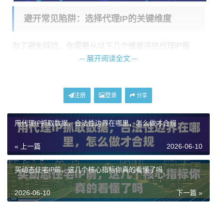
避开常见陷阱：选择代理IP的关键维度
为了避免踩坑，你需要从以下几个维度评估代理IP服
-- 展开阅读全文 --
务，这与我们提供的服务类型直接对应：
1. IP类型与真实性：
这是首要考量。数据中心IP成本低
但易被识别封锁。而
住宅IP
，特别是来自真实家庭宽带
注册
登录
分享
网络的IP，因其与普通用户网络环境无异，可信度最
用代理IP抓取数据，合法性边界在哪里，怎么做才合规
高，能有效规避大多数基于IP类型的反爬策略。我们的
动态住宅IP、动态长效ISP住宅代理均属此类，IP属性为
« 上一篇
2026-06-10
家庭住宅，网络环境更可信。
买动态住宅IP前，这几个核心指标你真的看懂了吗
2. 动态性与会话控制：
数据采集往往不需要一个IP长期
固定。动态IP能在一定周期后自动更换，减少被封风
2026-06-10
下一篇 »
险。关键在于你能否
灵活控制会话时长
。例如，对于短
时高频请求，可以设置1-30分钟的短会话；对于需要保