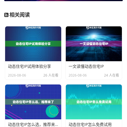
稳定性是可靠性的直接体现。一个靠谱的服务商应能提
相关阅读
供高连接成功率和持续稳定的网络服务。通常，
99.9%的
正常运行时间
是企业级服务的一个基准线。这确保了关
键业务不会因代理服务的不稳定而中断。
在性能方面，带宽是容易被忽视但极其重要的一点。对
于数据采集、内容分发等高流量消耗业务，1Gbps甚至
更高的带宽配置，才能满足高速传输和大吞吐业务的需
动态住宅IP试用体验分享
一文读懂动态住宅IP
求，避免因带宽瓶颈导致业务速度缓慢。支持HTTP(S)
2026-08-06
26 人在看
2026-08-06
24 人在看
和SOCKS5全协议，能确保与您现有的各类工具和程序
环境无缝兼容，降低技术接入的复杂度。
核心考察维度三：灵活性与定制能力
业务需求是多样的，优秀的服务商应能提供足够的灵活
动态住宅IP怎么选，推荐来了
动态住宅IP怎么免费试用