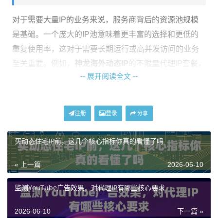
对于需要大量IP的业务来说，服务商背后的资源池规模
是基础。一个庞大的IP池意味着更丰富的选择和更低的
重复使用率，这对于需要长期运行或高并发访问的业务
至关重要。例如，
神龙海外动态IP
的不限量代理IP套餐，
-- 展开阅读全文 --
提供专属的动态住宅IP池，资源独立使用，其IP池规模可
达9000万以上，这为业务的长期、高频访问需求提供了
坚实的资源保障。
注册
登录
分享
除了规模，IP的纯净度同样重要。高纯净度的IP意味着这
买动态住宅IP前，这几个核心指标你真的看懂了吗
些IP地址没有被目标网站大规模标记或封禁，能有效提
升业务请求的成功率。一些服务商会通过实时去重机制
« 上一篇
2026-06-10
来保证IP的纯净度，例如每日去重数百万级别的IP，这能
显著降低因IP问题导致的业务失败风险。
监测YouTube广告效果，对代理IP有哪些核心要求
核心考察维度二：稳定与性能表现
2026-06-10
下一篇 »