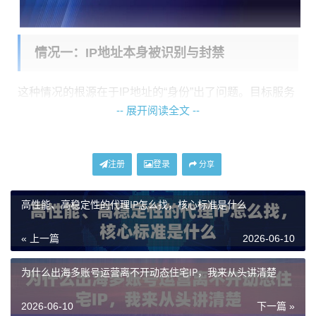
情况一：IP地址本身被识别与封禁
这种情况的根源在于IP地址的“身份”出了问题。目标服务
-- 展开阅读全文 --
器通过检测，判断该IP不属于“正常”用户访问，从而直接
拒绝连接。常见原因包括：
1. IP被列入黑名单：
该IP地址可能因为之前其他用户的
注册
登录
分享
违规操作（如恶意爬取、频繁登录失败等）已被网站永
高性能、高稳定性的代理IP怎么找，核心标准是什么
久或临时封禁。
2. 使用数据中心IP：
许多网站能识别IP是否来自亚马逊A
« 上一篇
2026-06-10
WS、谷歌云等数据中心。对于电商、社媒等平台，数据
为什么出海多账号运营离不开动态住宅IP，我来从头讲清楚
中心IP的信任度极低，极易触发风控。
3. 地理定位不匹配：
虽然IP显示为美国，但实际网络路
2026-06-10
下一篇 »