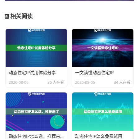
由或注册信息存在矛盾，被网站判定为伪造地理位置。
相关阅读
应对此类限制，关键在于
更换为高质量、可信的住宅I
P
。例如，使用神龙海外动态IP服务中的
动态住宅IP
或
动
态长效ISP住宅代理
。这类IP来源于真实的家庭宽带网
络，IP段归属于本地互联网服务提供商（ISP），拥有极
高的真实性和可信度，能有效绕过针对数据中心IP和黑
名单IP的封锁。其
安全高匿
的特性，让访问行为看起来
动态住宅IP试用体验分享
一文读懂动态住宅IP
与当地真实居民无异。
2026-08-06
36 人在看
2026-08-06
34 人在看
情况二：访问行为模式异常触发风控
即使使用了一个干净、真实的住宅IP，如果操作行为不
像“人”，同样会触发限制。这是更高级别的风控策略，关
注点从“你是谁”转向了“你在做什么”。异常行为模式包
括：
动态住宅IP怎么选，推荐来了
动态住宅IP怎么免费试用