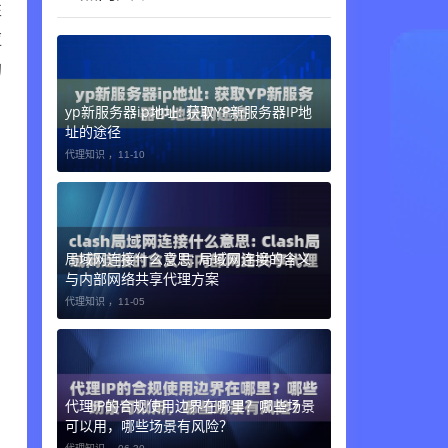
性
应
的
yp新服务器ip地址: 获取YP新服务器IP地
址的途径
代理知识 ，
11-10
局域网连接什么意思: 局域网连接的含义
与内部网络共享代理方案
代理知识 ，
11-05
代理IP的合规使用边界在哪里？哪些场景
可以用，哪些场景有风险？
代理知识 ，
06-30