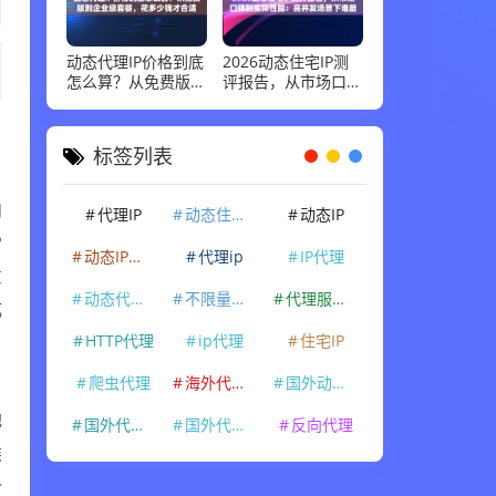
动态代理IP价格到底
2026动态住宅IP测
怎么算？从免费版到
评报告，从市场口碑
企业级套餐，花多少
到实际性能：高并发
钱才合适
场景下谁最稳
标签列表
代理IP
动态住宅IP
动态IP
内
P
动态IP代理
代理ip
IP代理
意
动态代理IP
不限量代理IP
代理服务器
成
HTTP代理
ip代理
住宅IP
爬虫代理
海外代理ip
国外动态IP
国外代理IP
国外代理ip
反向代理
地
类
价