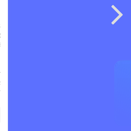
平
域
供
时
费
务