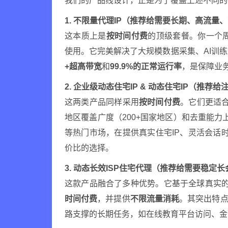
我们的产品线设计，正是为了覆盖上述不同的
1. 不限量代理IP（推荐给需要长期、高流量
这本质上是
按时间付费
的顶级套餐。你一个周
使用。它完美解决了大规模数据采集、AI训
+超高带宽
和
99.9%的正常运行率
，是保障业
2. 企业级动态住宅IP & 动态住宅IP（推
这两类产品同样采用
按时间付费
。它们更适合
地区覆盖广度（200+国家地区）和去重能力
等热门市场，在提供真实住宅IP、灵活会话时
价比的选择。
3. 动态长效ISP住宅代理（推荐给需要稳定
这款产品融合了多种优势。它基于全球真实的
时间付费
，并提供
不限流量消耗
。其突出特点
路支撑的长期任务，如在线教育平台访问、金