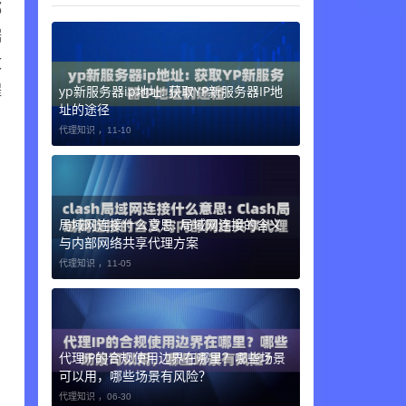
都
据
效
程
yp新服务器ip地址: 获取YP新服务器IP地
址的途径
代理知识 ，
11-10
局域网连接什么意思: 局域网连接的含义
与内部网络共享代理方案
代理知识 ，
11-05
代理IP的合规使用边界在哪里？哪些场景
可以用，哪些场景有风险？
代理知识 ，
06-30