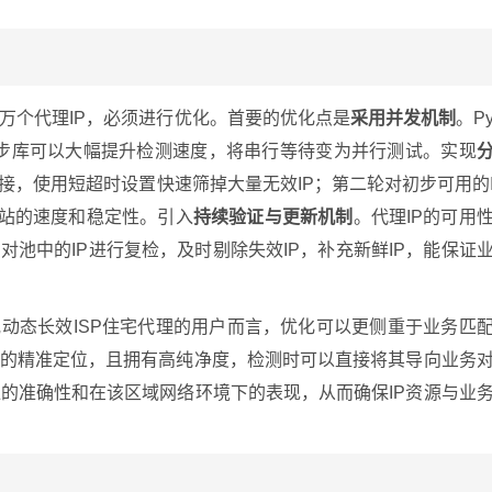
万个代理IP，必须进行优化。首要的优化点是
采用并发机制
。P
步库可以大幅提升检测速度，将串行等待变为并行测试。实现
接，使用短超时设置快速筛掉大量无效IP；第二轮对初步可用的
站的速度和稳定性。引入
持续验证与更新机制
。代理IP的可用
对池中的IP进行复检，及时剔除失效IP，补充新鲜IP，能保证
或动态长效ISP住宅代理的用户而言，优化可以更侧重于业务匹
别的精准定位，且拥有高纯净度，检测时可以直接将其导向业务
的准确性和在该区域网络环境下的表现，从而确保IP资源与业