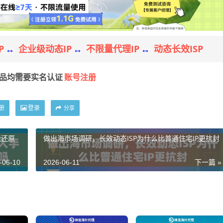
P
企业级动态IP
不限量代理IP
动态长效ISP
↔
↔
↔
账号注册
产品均需要实名认证
册
登录
分享
能还原
做出海市场调研，长效动态ISP为什么比普通住宅IP更抗封
-06-10
2026-06-11
下一篇 »