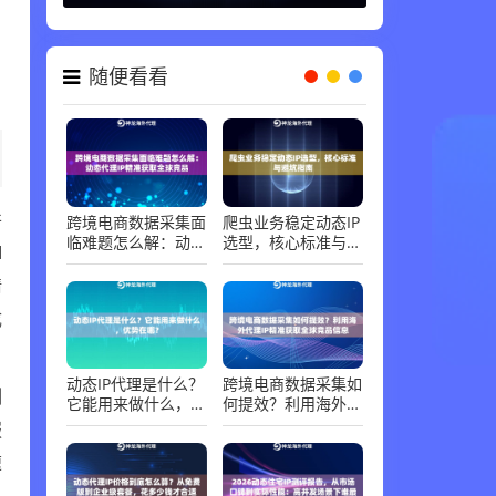
随便看看
并
跨境电商数据采集面
爬虫业务稳定动态IP
临难题怎么解：动态
选型，核心标准与避
I
代理IP精准获取全球
坑指南
竞品
请
成
动态IP代理是什么？
跨境电商数据采集如
测
它能用来做什么，优
何提效？利用海外代
势在哪？
理IP精准获取全球竞
服
品信息
速