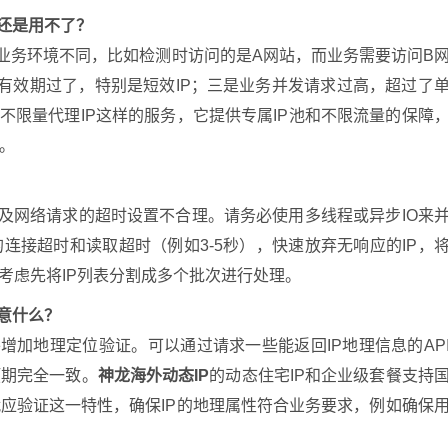
中还是用不了？
际业务环境不同，比如检测时访问的是A网站，而业务需要访问B
的有效期过了，特别是短效IP；三是业务并发请求过高，超过了
不限量代理IP这样的服务，它提供专属IP池和不限流量的保障
。
以及网络请求的超时设置不合理。请务必使用多线程或异步IO来
连接超时和读取超时（例如3-5秒），快速放弃无响应的IP，
考虑先将IP列表分割成多个批次进行处理。
注意什么？
外增加地理定位验证。可以通过请求一些能返回IP地理信息的AP
预期完全一致。
神龙海外动态IP
的动态住宅IP和企业级套餐支持
应验证这一特性，确保IP的地理属性符合业务要求，例如确保