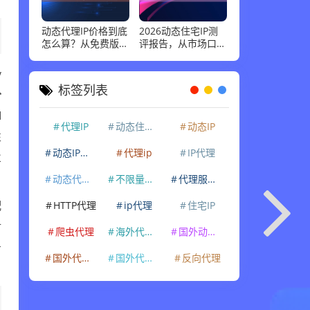
动态代理IP价格到底
2026动态住宅IP测
怎么算？从免费版到
评报告，从市场口碑
企业级套餐，花多少
到实际性能：高并发
钱才合适
场景下谁最稳
y
标签列表
分
I
代理IP
动态住宅IP
动态IP
性
动态IP代理
代理ip
IP代理
业
动态代理IP
不限量代理IP
代理服务器
HTTP代理
ip代理
住宅IP
配
对
爬虫代理
海外代理ip
国外动态IP
务
国外代理IP
国外代理ip
反向代理