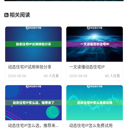
整个账号也会面临风险。反之，如果进行的是高频、短
相关阅读
快的抓取任务，却使用长效IP，同一IP在短时间内发起过
多请求，同样容易触发反爬机制。
解决方案：
仔细分析你的业务场景。对于需要“长会话”的
业务（如账号、长期监控），应选择支持长会话时长或
动态长效ISP住宅代理产品，利用其“长时在线能力”减少
波动。对于“短平快”的采集任务，则匹配较短的轮换周
动态住宅IP试用体验分享
一文读懂动态住宅IP
期，让IP更换成为规避风控的优势，而非累赘。
2026-08-06
43 人在看
2026-08-06
40 人在看
原因二：本地网络环境与代理链路的“隐形冲
突”
很多人认为，只要代理IP本身质量高，本地网络环境无
关紧要。这是一个误区。你的本地出口网络（如家庭宽
动态住宅IP怎么选，推荐来了
动态住宅IP怎么免费试用
带、公司网络）质量，会直接影响与代理服务器建立连