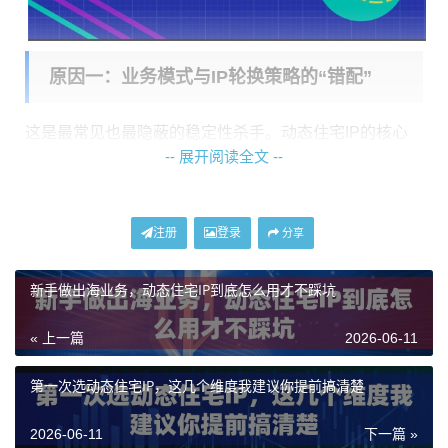
原因一：业务模式与IP轮换策略的“错配”
这是最常见也最隐蔽的稳定性杀手。动态住宅IP的核心
-- 展开阅读全文 --
特性之一就是“动态”，即IP地址会按一定周期更换。许多
服务商，包括神龙海外动态IP，都提供了灵活的会话时
长设置（例如1-120分钟可调）。问题就出在这里：
如果
注册
登录
分享
你的业务会话逻辑与IP轮换周期不匹配，就会频繁触发
目标网站的风控，导致IP被临时屏蔽，表现为连接不稳
新手做出海业务，动态住宅IP到底怎么用才不踩坑
定或访问失败。
« 上一篇
2026-06-11
例如，你正在进行一项需要长时间保持登录状态的自动
化操作（如管理社交媒体账号），却使用了会话时长很
第一次选动态住宅IP，这几个维度我建议你提前搞清楚
短的IP（如3分钟）。IP更换后，登录状态丢失，频繁的
2026-06-11
下一篇 »
重新登录行为在平台看来异常，不仅新IP可能被限制，